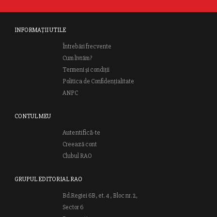
INFORMAȚII UTILE
Întrebări frecvente
Cum livrăm?
Termeni și condiții
Politica de Confidențialitate
ANPC
CONTUL MEU
Autentifică-te
Creează cont
Clubul RAO
GRUPUL EDITORIAL RAO
Bd.Regiei 6B, et. 4 , Bloc nr. 2,
Sector 6