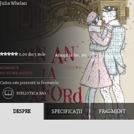
Julia Whelan
0,00 din 5 stele
Adaugă la favorite
Imprimă acest
articol
ROMANCE
BIBLIOTECA RAO
FICTIUNE ADULTI
Cartea este prezentă în formatele:
BIBLIOTECA RAO
DESPRE
SPECIFICAȚII
FRAGMENT