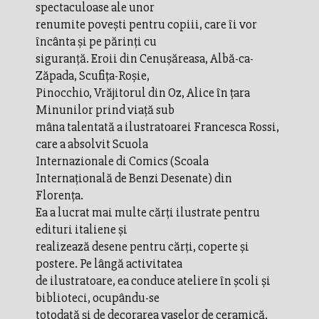
spectaculoase ale unor
renumite poveşti pentru copiii, care îi vor
încânta şi pe părinţi cu
siguranţă. Eroii din Cenuşăreasa, Albă-ca-
Zăpada, Scufiţa-Roşie,
Pinocchio, Vrăjitorul din Oz, Alice în ţara
Minunilor prind viaţă sub
mâna talentată a ilustratoarei Francesca Rossi,
care a absolvit Scuola
Internazionale di Comics (Scoala
Internaţională de Benzi Desenate) din
Florenţa.
Ea a lucrat mai multe cărţi ilustrate pentru
edituri italiene şi
realizează desene pentru cărţi, coperte şi
postere. Pe lângă activitatea
de ilustratoare, ea conduce ateliere în şcoli şi
biblioteci, ocupându-se
totodată şi de decorarea vaselor de ceramică.