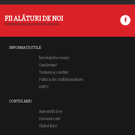
FII ALĂTURI DE NOI
Urmărește-ne și pe rețelele sociale.
INFORMAȚII UTILE
Întrebări frecvente
Cum livrăm?
Termeni și condiții
Politica de Confidențialitate
ANPC
CONTUL MEU
Autentifică-te
Creează cont
Clubul RAO