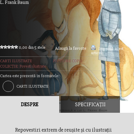
L. Frank Baum
0,00 din 5 stele
Adaugă la favorite
Imprimă acest
articol
CARTI ILUSTRATE
FICTIUNE COPII
COLECȚIE: Povesti ilustrate
Cartea este prezentă în formatele:
CARTI ILUSTRATE
DESPRE
SPECIFICAȚII
Repovestiri extrem de reuşite şi cu ilustraţii