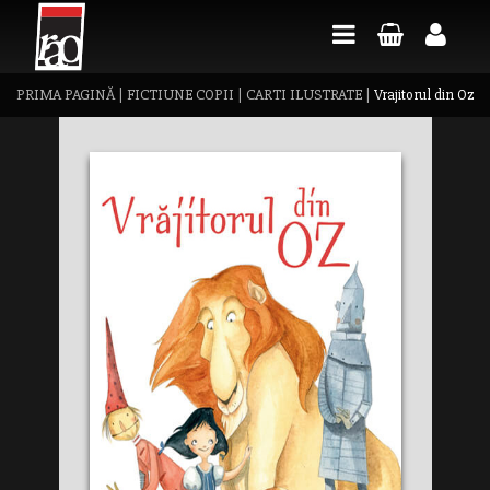
PRIMA PAGINĂ
|
FICTIUNE COPII
|
CARTI ILUSTRATE
|
Vrajitorul din Oz