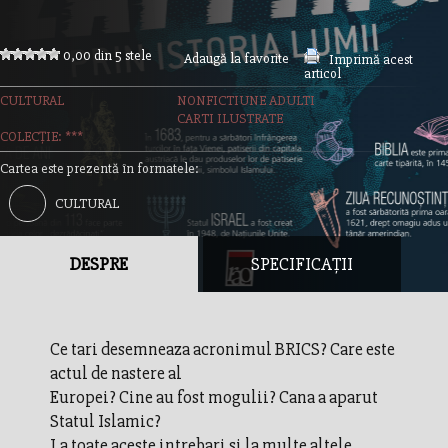
0,00 din 5 stele
Adaugă la favorite
Imprimă acest
articol
CULTURAL
NONFICTIUNE ADULTI
CARTI ILUSTRATE
COLECȚIE: ***
Cartea este prezentă în formatele:
CULTURAL
DESPRE
SPECIFICAȚII
Ce tari desemneaza acronimul BRICS? Care este
actul de nastere al
Europei? Cine au fost mogulii? Cana a aparut
Statul Islamic?
La toate aceste intrebari si la multe altele