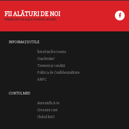
FII ALĂTURI DE NOI
Urmărește-ne și pe rețelele sociale.
INFORMAȚII UTILE
Întrebări frecvente
Cum livrăm?
Termeni și condiții
Politica de Confidențialitate
ANPC
CONTUL MEU
Autentifică-te
Creează cont
Clubul RAO