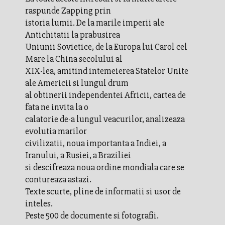
raspunde Zapping prin
istoria lumii. De la marile imperii ale
Antichitatii la prabusirea
Uniunii Sovietice, de la Europa lui Carol cel
Mare la China secolului al
XIX-lea, amitind intemeierea Statelor Unite
ale Americii si lungul drum
al obtinerii independentei Africii, cartea de
fata ne invita la o
calatorie de-a lungul veacurilor, analizeaza
evolutia marilor
civilizatii, noua importanta a Indiei, a
Iranului, a Rusiei, a Braziliei
si descifreaza noua ordine mondiala care se
contureaza astazi.
Texte scurte, pline de informatii si usor de
inteles.
Peste 500 de documente si fotografii.