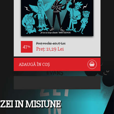
Preț vechi: 40,17 Lei
47
%
Preț: 21,29 Lei
ADAUGĂ ÎN COȘ
ZEI IN MISIUNE