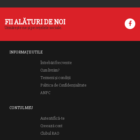
FII ALĂTURI DE NOI
Urmărește-ne și pe rețelele sociale.
INFORMAȚII UTILE
Întrebări frecvente
Cum livrăm?
Termeni și condiții
Politica de Confidențialitate
ANPC
CONTUL MEU
Autentifică-te
Creează cont
Clubul RAO