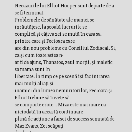
Necazurile lui Elliot Hooper sunt departe de a
se fi terminat.
Problemele de sănătate ale mamei se
înrăutățesc, la școală lucrurile se
complică și câțiva zei se mută în casa sa,
printre care și Fecioara care
are din nou probleme cu Consiliul Zodiacal. Și,
ca și cum toate astea n-
ar fi de ajuns, Thanatos, zeul morții, și malefic
sa mamă sunt în
libertate. În timp ce pe scenă își fac intrarea
mai mulți aliați și
inamici din lumea nemuritorilor, Fecioara și
Elliot trebuie să învețe să
se comporte eroic… Miza este mai mare ca
niciodată în această continuare
plină de acțiune a farsei de success semnată de
Maz Evans, Zei scăpați