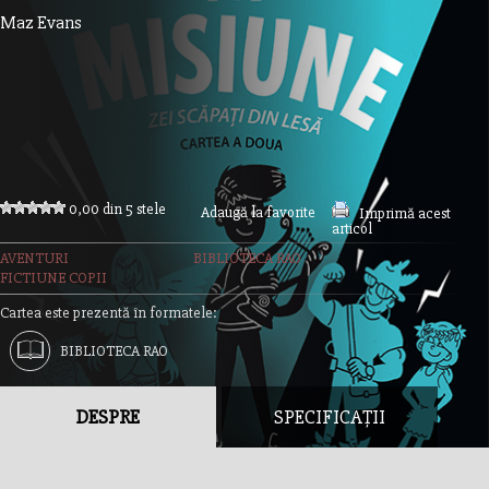
Maz Evans
0,00 din 5 stele
Adaugă la favorite
Imprimă acest
articol
AVENTURI
BIBLIOTECA RAO
FICTIUNE COPII
Cartea este prezentă în formatele:
BIBLIOTECA RAO
DESPRE
SPECIFICAȚII