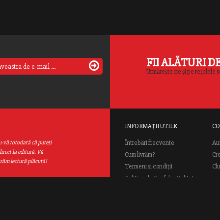
FII ALĂTURI D
Urmărește-ne și pe rețelele s
INFORMAȚII UTILE
CO
Au
u-vă totodată că puteţi
Întrebări frecvente
irect la editură. Vă
Cum livrăm?
Cr
urăm lectură plăcută!
Termeni și condiții
Cl
Politica de Confidențialitate
ANPC
ial Rao.ro