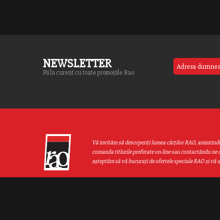
NEWSLETTER
Fii la curent cu toate promoțiile Rao
Vă invităm să descoperiţi lumea cărţilor RAO, amintind
comanda titlurile preferate on-line sau contactându-ne d
aşteptăm să vă bucuraţi de ofertele speciale RAO şi vă 
Web design by
End Soft Design
| Copyright © 2016 - 2026 Grupul Editor