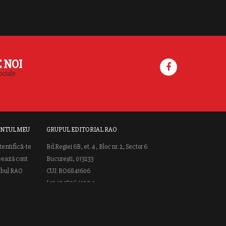
E NOI
ociale.
NTUL MEU
GRUPUL EDITORIAL RAO
tentifică-te
Bd.Regiei 6B, et. 4 , Bloc nr. 2, Sector 6
eează cont
București, 013233
ubul RAO
CUI: RO6841606
J40 / 24806 / 1994