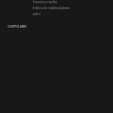
Termeni și condiții
Politica de Confidențialitate
ANPC
CONTUL MEU
Autentifică-te
Creează cont
Clubul RAO
GRUPUL EDITORIAL RAO
Bd.Regiei 6B, et. 4 , Bloc nr. 2,
Sector 6
București, 013233
CUI: RO6841606
J40 / 24806 / 1994
Vă invităm să descoperiţi lumea cărţilor RAO, amintindu-vă totodată