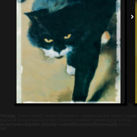
Warning
: Cannot modify header information - headers already sent by (output
started at /home/raobooks/public_html/wp-includes/formatting.php:5771) in
/home/raobooks/public_html/wp-content/themes/rao/functions.php
on line
1217