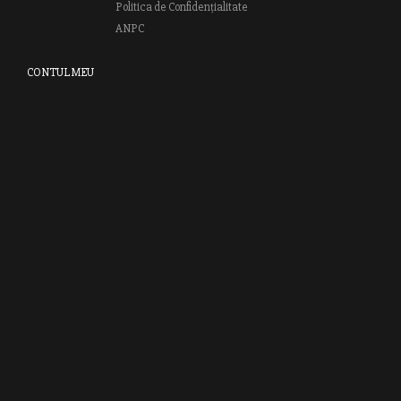
Politica de Confidențialitate
ANPC
CONTUL MEU
Autentifică-te
Creează cont
Clubul RAO
GRUPUL EDITORIAL RAO
Bd.Regiei 6B, et. 4 , Bloc nr. 2,
Sector 6
București, 013233
CUI: RO6841606
J40 / 24806 / 1994
Vă invităm să descoperiţi lumea cărţilor RAO, amintindu-vă totodată
că puteţi comanda titlurile preferate on-line sau contactându-ne direct