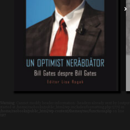
Warning
: Cannot modify header information - headers already sent by (output
started at /home/raobooks/public_html/wp-includes/formatting.php:5771) in
/home/raobooks/public_html/wp-content/themes/rao/functions.php
on line
1217