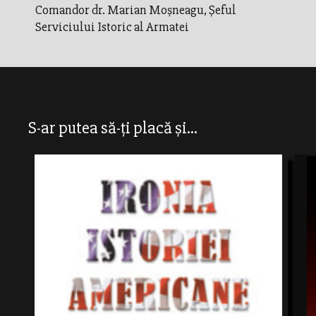
Comandor dr. Marian Moşneagu, Şeful
Serviciului Istoric al Armatei
S-ar putea să-ți placă și...