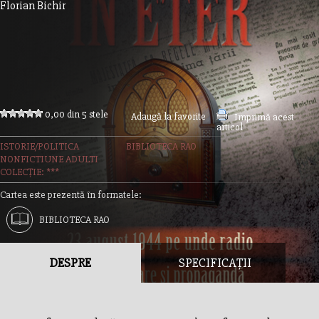
Florian Bichir
0,00 din 5 stele
Adaugă la favorite
Imprimă acest
articol
ISTORIE/POLITICA
BIBLIOTECA RAO
NONFICTIUNE ADULTI
COLECȚIE: ***
Cartea este prezentă în formatele:
BIBLIOTECA RAO
DESPRE
SPECIFICAȚII