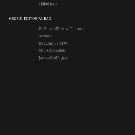
Clubul RAO
GRUPUL EDITORIAL RAO
Bd.Regiei 6B, et. 4 , Bloc nr. 2,
Sector 6
București, 013233
CUI: RO6841606
J40 / 24806 / 1994
Vă invităm să descoperiţi lumea cărţilor RAO, amintindu-vă totodată
că puteţi comanda titlurile preferate on-line sau contactându-ne direct
la editură. Vă aşteptăm să vă bucuraţi de ofertele speciale RAO şi vă
urăm lectură plăcută!
Web design by
End Soft Design
| Copyright © 2016 - 2026 Grupul
Editorial Rao.ro