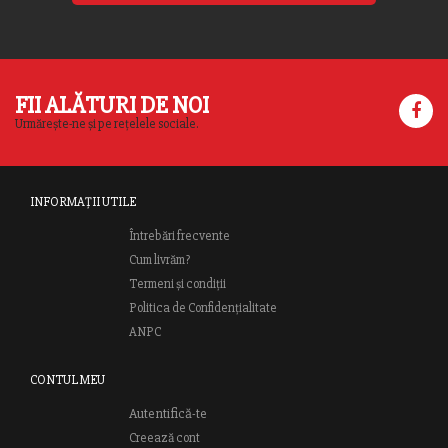
FII ALĂTURI DE NOI
Urmărește-ne și pe rețelele sociale.
INFORMAȚII UTILE
Întrebări frecvente
Cum livrăm?
Termeni și condiții
Politica de Confidențialitate
ANPC
CONTUL MEU
Autentifică-te
Creează cont