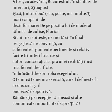
A fost, cu adevărat, Bucureştiul, în sfânta zi de
miercuri, 23 august
1944, ţinta a două (sau, poate, mai multe?!)
mari campanii de
dezinformare? De pe poziţia lui de moderat
tălmaci de culise, Florian
Bichir ne ispiteşte, ne incită şi, în final,
reuşeşte să ne convingă, cu
suficiente argumente pertinente şi relativ
facile trimiteri la surse şi
autori consacraţi, asupra unei realităţi încă
insuficient descifrate,
îmbrăcând deseori roba exegetului.
O tehnică temeinic exersată, care-l defineşte, l-
a consacrat şi îl
onorează deopotrivă.
Rămâneţi pe recepţie! Urmează şi alte
comunicate importante despre Ţară!