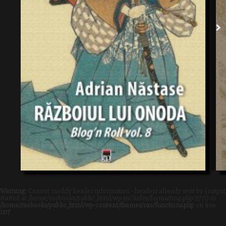
Warning
: Cannot modify header information - headers already sent by (output
started at /home/raobooks/public_html/wp-includes/formatting.php:5771) in
/home/raobooks/public_html/wp-content/themes/rao/functions.php
on line
1217