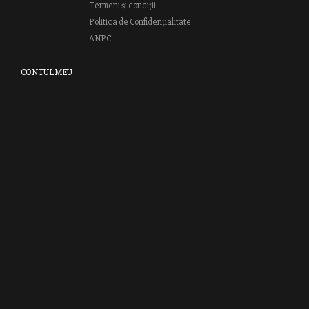
Termeni și condiții
Politica de Confidențialitate
ANPC
CONTUL MEU
Autentifică-te
Creează cont
Clubul RAO
GRUPUL EDITORIAL RAO
Bd.Regiei 6B, et. 4 , Bloc nr. 2,
Sector 6
București, 013233
CUI: RO6841606
J40 / 24806 / 1994
Vă invităm să descoperiţi lumea cărţilor RAO, amintindu-vă totodată