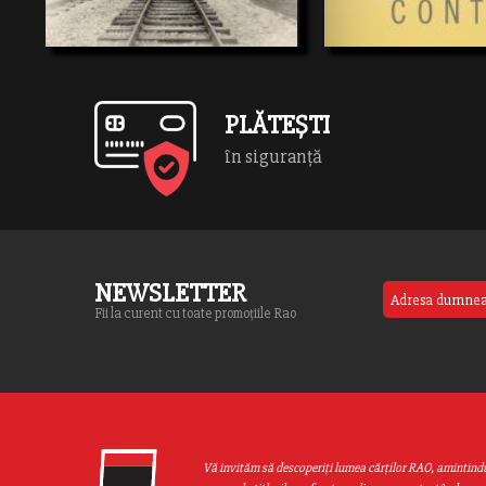
aura suprarealistă a acestei povestiri. Dora
prin fața ochilor și reia vechi
Bruder esteun adânc omagiu adus acestei
de alegere acelor mai frumoas
deportate şi tuturor […]
dintre ele. […]
PLĂTEȘTI
în siguranță
NEWSLETTER
Fii la curent cu toate promoțiile Rao
Vă invităm să descoperiţi lumea cărţilor RAO, amintind