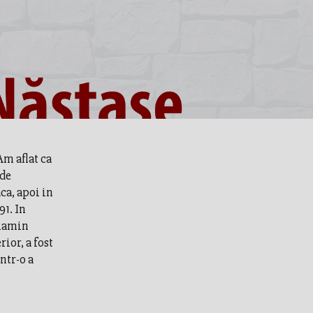
Am aflat ca
 de
ca, apoi in
91. In
niamin
ior, a fost
intr-o a