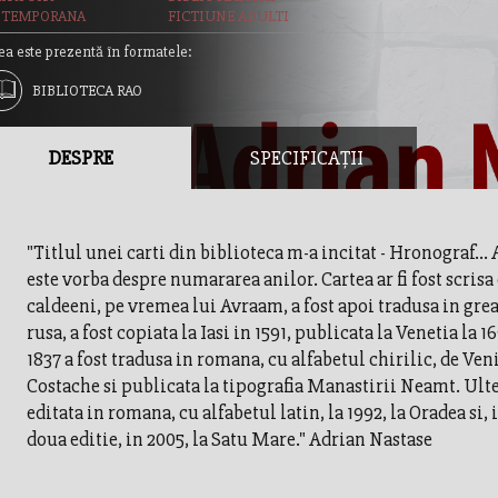
TEMPORANA
FICTIUNE ADULTI
ea este prezentă în formatele:
BIBLIOTECA RAO
DESPRE
SPECIFICAȚII
"Titlul unei carti din biblioteca m-a incitat - Hronograf... 
este vorba despre numararea anilor. Cartea ar fi fost scrisa
caldeeni, pe vremea lui Avraam, a fost apoi tradusa in grea
rusa, a fost copiata la Iasi in 1591, publicata la Venetia la 16
1837 a fost tradusa in romana, cu alfabetul chirilic, de Ve
Costache si publicata la tipografia Manastirii Neamt. Ulter
editata in romana, cu alfabetul latin, la 1992, la Oradea si, 
doua editie, in 2005, la Satu Mare." Adrian Nastase