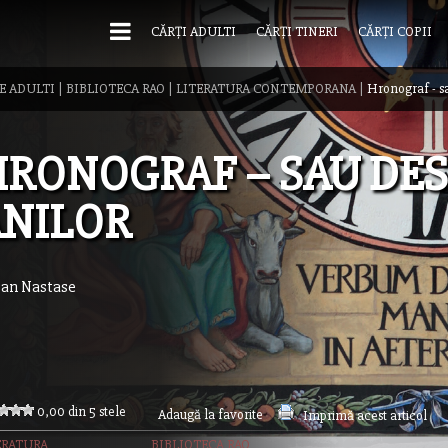
CĂRȚI ADULTI
CĂRȚI TINERI
CĂRȚI COPII
E ADULTI
|
BIBLIOTECA RAO
|
LITERATURA CONTEMPORANA
|
Hronograf - s
RONOGRAF – SAU DE
NILOR
ian Nastase
0,00 din 5 stele
Adaugă la favorite
Imprimă acest articol
ERATURA
BIBLIOTECA RAO