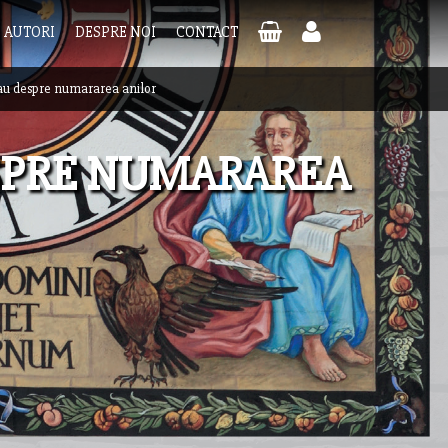
AUTORI
DESPRE NOI
CONTACT
au despre numararea anilor
SPRE NUMARAREA