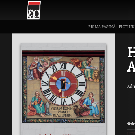
PRIMA PAGINĂ
|
FICTIUN
H
A
Adr
LIT