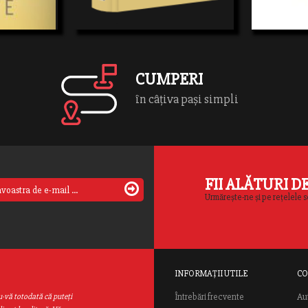
ul său proiect
contemporane. Însăcând descoperă
romancier polit
e șaizeci
trupurile mutilate ale „fiicelor”sale, trebuie
estesingurul, pe
să recunoască adevărul: trecereaneobosită
comunismului, c
a timpului l-a prins din urmă,punându-l
faţă […]
CUMPERI
în câțiva pași simpli
FII ALĂTURI D
Urmărește-ne și pe rețelele s
INFORMAȚII UTILE
CO
Au
u-vă totodată că puteţi
Întrebări frecvente