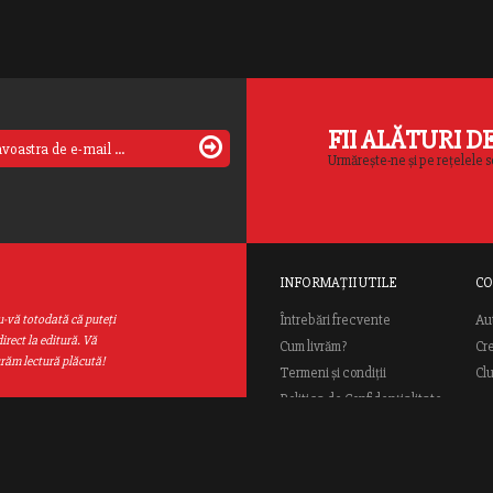
dar […]
FII ALĂTURI D
Urmărește-ne și pe rețelele s
INFORMAȚII UTILE
CO
Au
u-vă totodată că puteţi
Întrebări frecvente
irect la editură. Vă
Cum livrăm?
Cr
urăm lectură plăcută!
Termeni și condiții
Cl
Politica de Confidențialitate
ANPC
ial Rao.ro