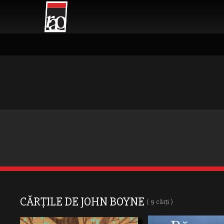
CĂRȚILE DE JOHN BOYNE
( 9 cărți )