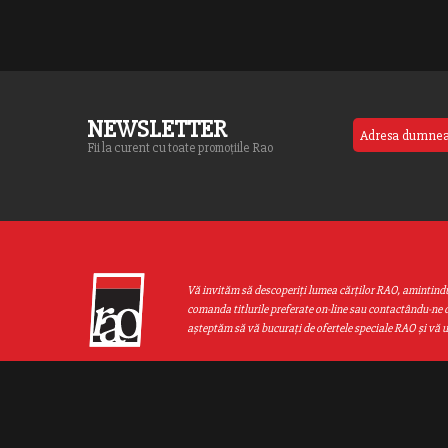
legătură între toate acestea, 
NEWSLETTER
Fii la curent cu toate promoțiile Rao
Vă invităm să descoperiţi lumea cărţilor RAO, amintind
comanda titlurile preferate on-line sau contactându-ne d
aşteptăm să vă bucuraţi de ofertele speciale RAO şi vă 
Web design by
End Soft Design
| Copyright © 2016 - 2026 Grupul Editor