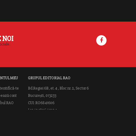
E NOI
ociale.
NTUL MEU
GRUPUL EDITORIAL RAO
tentifică-te
Bd.Regiei 6B, et. 4 , Bloc nr. 2, Sector 6
eează cont
București, 013233
ubul RAO
CUI: RO6841606
J40 / 24806 / 1994