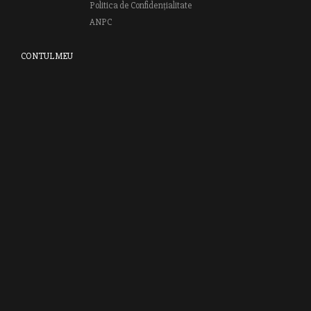
Politica de Confidențialitate
ANPC
CONTUL MEU
Autentifică-te
Creează cont
Clubul RAO
GRUPUL EDITORIAL RAO
Bd.Regiei 6B, et. 4 , Bloc nr. 2,
Sector 6
București, 013233
CUI: RO6841606
J40 / 24806 / 1994
Vă invităm să descoperiţi lumea cărţilor RAO, amintindu-vă totodată
că puteţi comanda titlurile preferate on-line sau contactându-ne direct