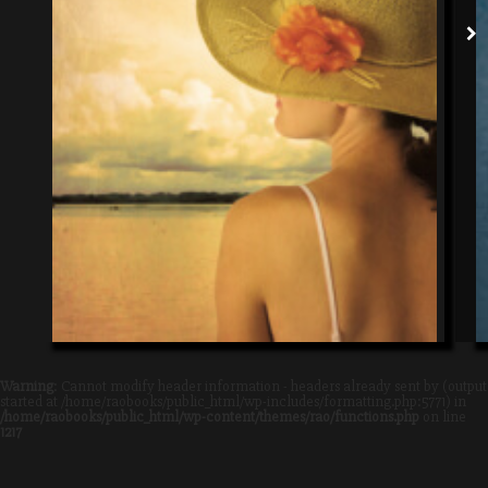
Warning
: Cannot modify header information - headers already sent by (output
started at /home/raobooks/public_html/wp-includes/formatting.php:5771) in
/home/raobooks/public_html/wp-content/themes/rao/functions.php
on line
1217