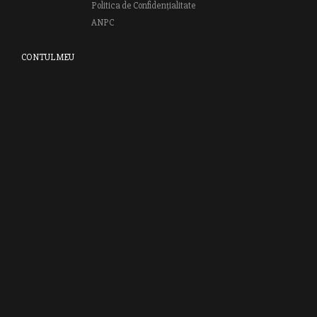
Politica de Confidențialitate
ANPC
CONTUL MEU
Autentifică-te
Creează cont
Clubul RAO
GRUPUL EDITORIAL RAO
Bd.Regiei 6B, et. 4 , Bloc nr. 2,
Sector 6
București, 013233
CUI: RO6841606
J40 / 24806 / 1994
Vă invităm să descoperiţi lumea cărţilor RAO, amintindu-vă totodată
că puteţi comanda titlurile preferate on-line sau contactându-ne direct