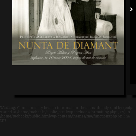
Warning
: Cannot modify header information - headers already sent by (output
started at /home/raobooks/public_html/wp-includes/formatting.php:5771) in
/home/raobooks/public_html/wp-content/themes/rao/functions.php
on line
1217