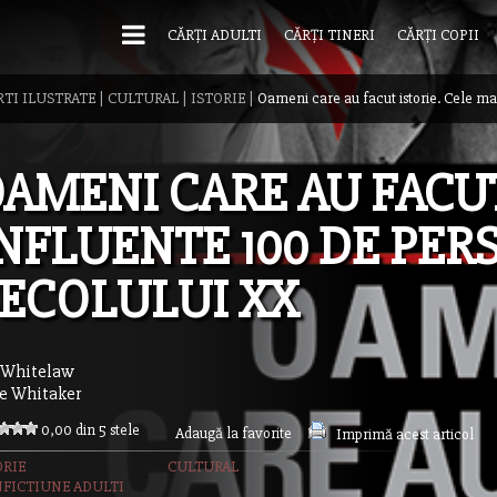
CĂRȚI ADULTI
CĂRȚI TINERI
CĂRȚI COPII
TI ILUSTRATE
|
CULTURAL
|
ISTORIE
|
Oameni care au facut istorie. Cele mai
AMENI CARE AU FACUT
NFLUENTE 100 DE PER
ECOLULUI XX
 Whitelaw
ie Whitaker
0,00 din 5 stele
Adaugă la favorite
Imprimă acest articol
ORIE
CULTURAL
FICTIUNE ADULTI