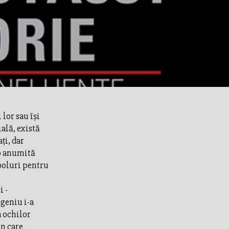
lor sau îşi
ală, există
ţi, dar
o anumită
mboluri pentru
 -
 geniu i-a
a ochilor
în care