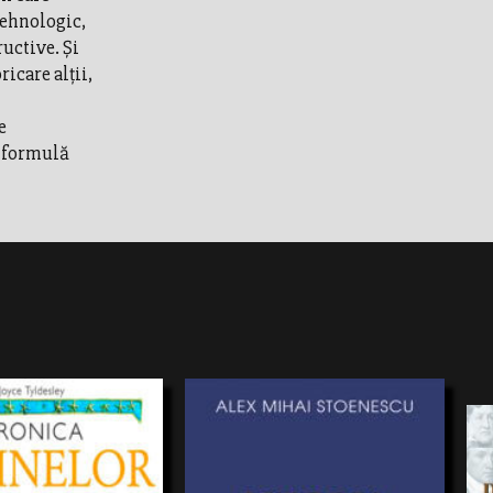
tehnologic,
ructive. Şi
icare alţii,
e
o formulă