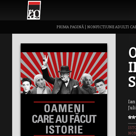
PRIMA PAGINĂ
|
NONFICTIUNE ADULTI CAR
O
I
S
Ian
Jul
IST
NON