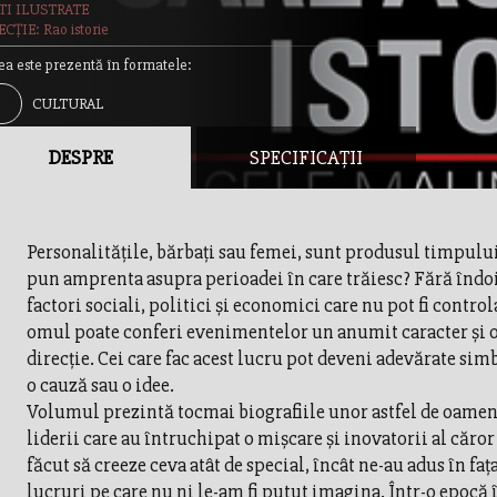
TI ILUSTRATE
CȚIE: Rao istorie
ea este prezentă în formatele:
CULTURAL
DESPRE
SPECIFICAȚII
Personalităţile, bărbaţi sau femei, sunt produsul timpului 
pun amprenta asupra perioadei în care trăiesc? Fără îndoi
factori sociali, politici şi economici care nu pot fi controla
omul poate conferi evenimentelor un anumit caracter şi 
direcţie. Cei care fac acest lucru pot deveni adevărate si
o cauză sau o idee.
Volumul prezintă tocmai biografiile unor astfel de oameni
liderii care au întruchipat o mişcare şi inovatorii al căror
făcut să creeze ceva atât de special, încât ne-au adus în faţ
lucruri pe care nu ni le-am fi putut imagina. Într-o epocă 