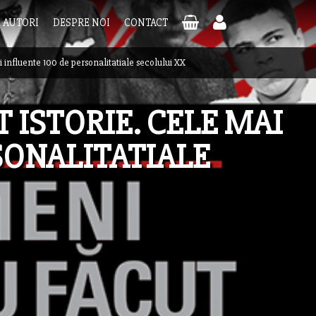
AUTORI
DESPRE NOI
CONTACT
 influente 100 de personalitatiale secolului XX
 ISTORIE. CELE MAI
SONALITATIALE