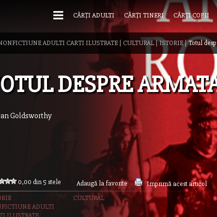
CĂRȚI ADULTI
CĂRȚI TINERI
CĂRȚI COPII
NONFICTIUNE ADULTI CARTI ILUSTRATE
|
CULTURAL
|
ISTORIE
|
Totul des
OTUL DESPRE ARMAT
ian Goldsworthy
0,00 din 5 stele
Adaugă la favorite
Imprimă acest articol
ORIE
CULTURAL
FICTIUNE ADULTI
TI ILUSTRATE