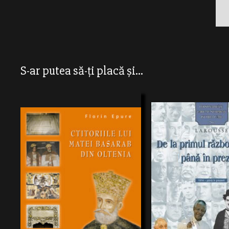
S-ar putea să-ți placă și...
“Ctitoriile lui Matei Basarab din Oltenia”,
întocmită de doctorul înistorie Florin Epure,
este o lucrare ştiinţifică care, în urma
ACEASTA COLECTIE ISI PRO
unorcercetări de arhivă şi de teren
ADUCA IN PRIM-PLAN EVENI