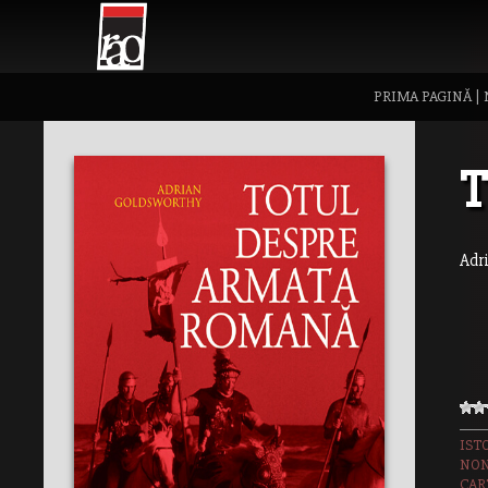
PRIMA PAGINĂ
|
T
Adr
IST
NON
CAR