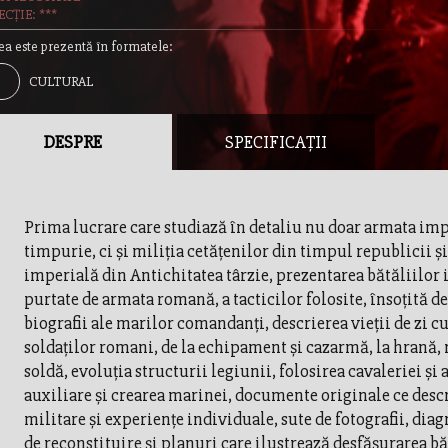
CȚIE: ***
ea este prezentă în formatele:
CULTURAL
DESPRE
SPECIFICAȚII
Prima lucrare care studiază în detaliu nu doar armata im
timpurie, ci şi miliţia cetăţenilor din timpul republicii ş
imperială din Antichitatea târzie, prezentarea bătăliilor
purtate de armata romană, a tacticilor folosite, însoţită de
biografii ale marilor comandanţi, descrierea vieţii de zi cu
soldaţilor romani, de la echipament şi cazarmă, la hrană, r
soldă, evoluţia structurii legiunii, folosirea cavaleriei şi 
auxiliare şi crearea marinei, documente originale ce desc
militare şi experienţe individuale, sute de fotografii, dia
de reconstituire şi planuri care ilustrează desfăşurarea bă