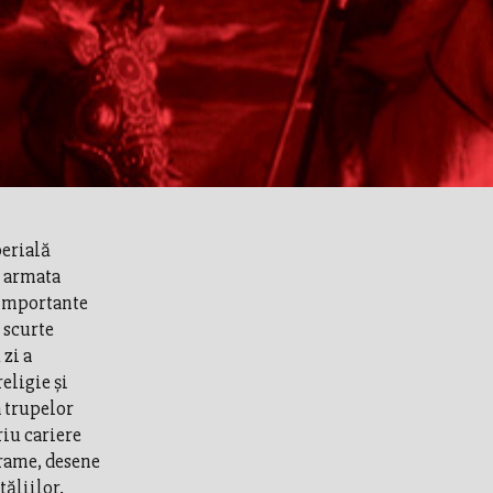
perială
i armata
 importante
 scurte
 zi a
eligie şi
a trupelor
riu cariere
grame, desene
tăliilor.