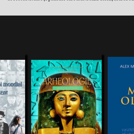
Această nouă carte minunată oferă o privire
Timp de mai mul
proaspătă şi incitantă înfascinanta lume a
culturală, avân
arheologiei. Exploraţi câteva dintre cele mai
Episcopia Râmni
PUNE SA
celebresituri arheologice din lume şi aflaţi
societăţile din
MENTELE SI