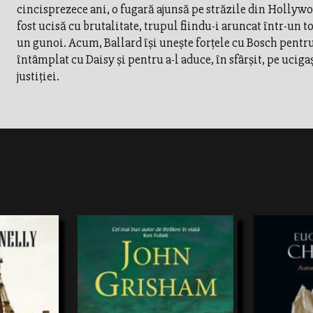
cincisprezece ani, o fugară ajunsă pe străzile din Hollywo
fost ucisă cu brutalitate, trupul fiindu-i aruncat într-un 
un gunoi. Acum, Ballard își unește forțele cu Bosch pentru a
întâmplat cu Daisy și pentru a-l aduce, în sfârșit, pe ucigaș
justiției.