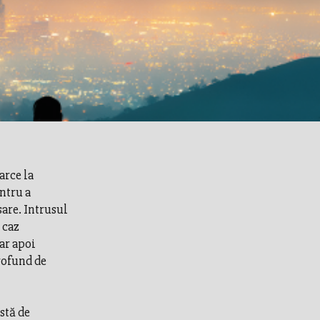
arce la
ntru a
are. Intrusul
 caz
dar apoi
profund de
stă de