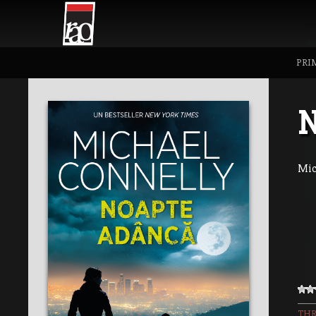
PRI
Mic
THR