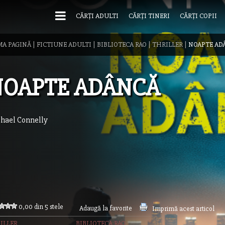
CĂRȚI ADULTI
CĂRȚI TINERI
CĂRȚI COPII
MA PAGINĂ
|
FICTIUNE ADULTI
|
BIBLIOTECA RAO
|
THRILLER
|
NOAPTE AD
NOAPTE ADÂNCĂ
hael Connelly
0,00 din 5 stele
Adaugă la favorite
Imprimă acest articol
ILLER
BIBLIOTECA RAO