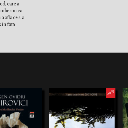
od, care a
tomberon ca
 afla ce s-a
 în fața
%
50