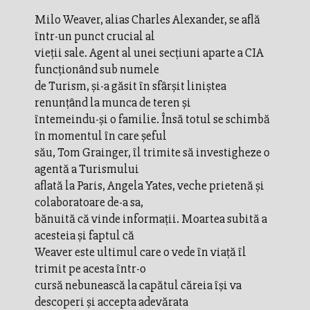
Milo Weaver, alias Charles Alexander, se află
într-un punct crucial al
vieţii sale. Agent al unei secţiuni aparte a CIA
funcţionând sub numele
de Turism, şi-a găsit în sfârşit liniştea
renunţând la munca de teren şi
întemeindu-şi o familie. Însă totul se schimbă
în momentul în care şeful
său, Tom Grainger, îl trimite să investigheze o
agentă a Turismului
aflată la Paris, Angela Yates, veche prietenă şi
colaboratoare de-a sa,
bănuită că vinde informaţii. Moartea subită a
acesteia şi faptul că
Weaver este ultimul care o vede în viaţă îl
trimit pe acesta într-o
cursă nebunească la capătul căreia îşi va
descoperi şi accepta adevărata