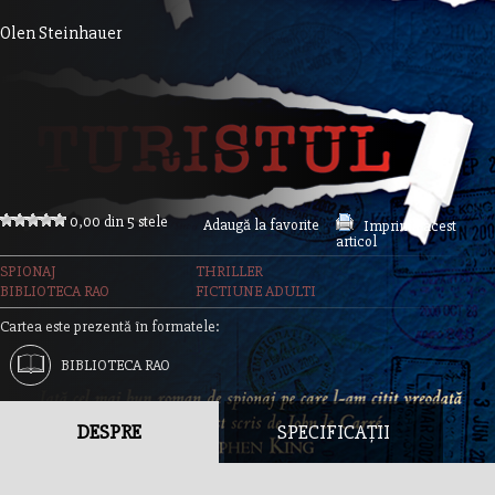
Olen Steinhauer
0,00 din 5 stele
Adaugă la favorite
Imprimă acest
articol
SPIONAJ
THRILLER
BIBLIOTECA RAO
FICTIUNE ADULTI
Cartea este prezentă în formatele:
BIBLIOTECA RAO
DESPRE
SPECIFICAȚII