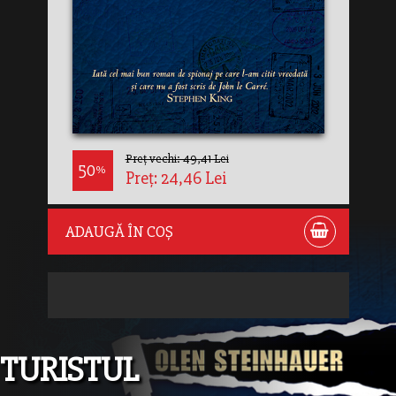
Preț vechi: 49,41 Lei
50
%
Preț: 24,46 Lei
ADAUGĂ ÎN COȘ
TURISTUL