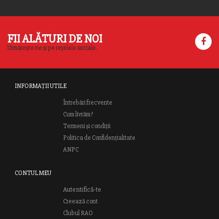
FII ALĂTURI DE NOI
Urmărește-ne și pe rețelele sociale.
INFORMAȚII UTILE
Întrebări frecvente
Cum livrăm?
Termeni și condiții
Politica de Confidențialitate
ANPC
CONTUL MEU
Autentifică-te
Creează cont
Clubul RAO