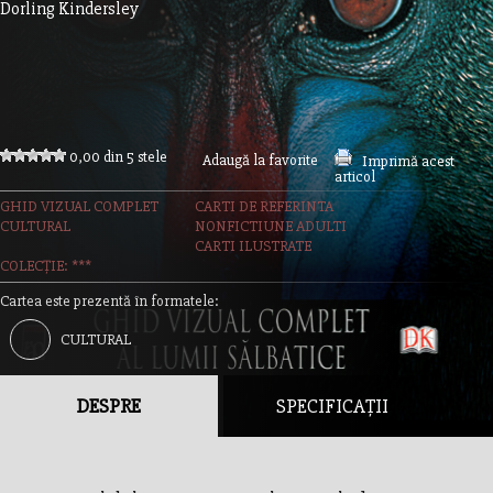
Dorling Kindersley
0,00 din 5 stele
Adaugă la favorite
Imprimă acest
articol
GHID VIZUAL COMPLET
CARTI DE REFERINTA
CULTURAL
NONFICTIUNE ADULTI
CARTI ILUSTRATE
COLECȚIE: ***
Cartea este prezentă în formatele:
CULTURAL
DESPRE
SPECIFICAȚII