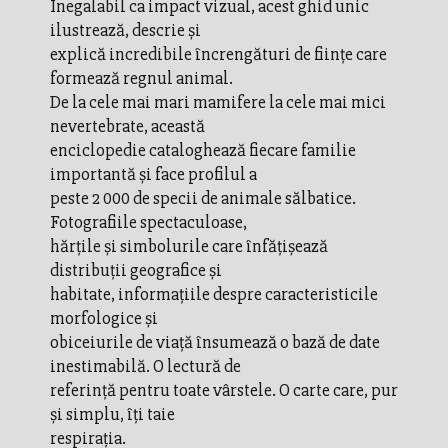
Inegalabil ca impact vizual, acest ghid unic
ilustrează, descrie şi
explică incredibile încrengături de fiinţe care
formează regnul animal.
De la cele mai mari mamifere la cele mai mici
nevertebrate, această
enciclopedie cataloghează fiecare familie
importantă şi face profilul a
peste 2 000 de specii de animale sălbatice.
Fotografiile spectaculoase,
hărţile şi simbolurile care înfăţişează
distribuţii geografice şi
habitate, informaţiile despre caracteristicile
morfologice şi
obiceiurile de viaţă însumează o bază de date
inestimabilă. O lectură de
referinţă pentru toate vârstele. O carte care, pur
şi simplu, îţi taie
respiraţia.