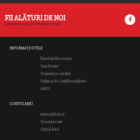
FII ALĂTURI DE NOI
Urmărește-ne și pe rețelele sociale.
INFORMAȚII UTILE
Întrebări frecvente
Cum livrăm?
Termeni și condiții
Politica de Confidențialitate
ANPC
CONTUL MEU
Autentifică-te
Creează cont
Clubul RAO