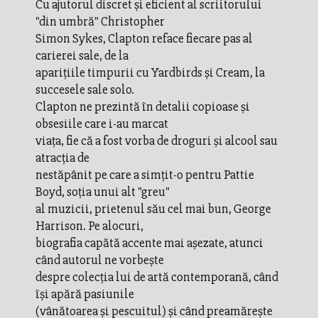
Cu ajutorul discret şi eficient al scriitorului
"din umbră" Christopher
Simon Sykes, Clapton reface fiecare pas al
carierei sale, de la
apariţiile timpurii cu Yardbirds şi Cream, la
succesele sale solo.
Clapton ne prezintă în detalii copioase şi
obsesiile care i-au marcat
viaţa, fie că a fost vorba de droguri şi alcool sau
atracţia de
nestăpânit pe care a simţit-o pentru Pattie
Boyd, soţia unui alt "greu"
al muzicii, prietenul său cel mai bun, George
Harrison. Pe alocuri,
biografia capătă accente mai aşezate, atunci
când autorul ne vorbeşte
despre colecţia lui de artă contemporană, când
îşi apără pasiunile
(vânătoarea şi pescuitul) şi când preamăreşte