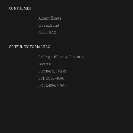
CONTUL MEU
Autentifică-te
Creează cont
Clubul RAO
GRUPUL EDITORIAL RAO
Bd.Regiei 6B, et. 4 , Bloc nr. 2,
Sector 6
București, 013233
CUI: RO6841606
J40 / 24806 / 1994
Vă invităm să descoperiţi lumea cărţilor RAO, amintindu-vă totodată
că puteţi comanda titlurile preferate on-line sau contactându-ne direct
la editură. Vă aşteptăm să vă bucuraţi de ofertele speciale RAO şi vă
urăm lectură plăcută!