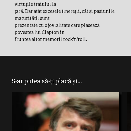
virtuţile traiului la
ţară. Dar atât excesele tinereţii, cât şi pasiunile
maturităţii sunt
prezentate cu o jovialitate care plasează
povestea lui Clapton în
fruntea altor memorii rock'n'roll.
S-ar putea să-ți placă și...