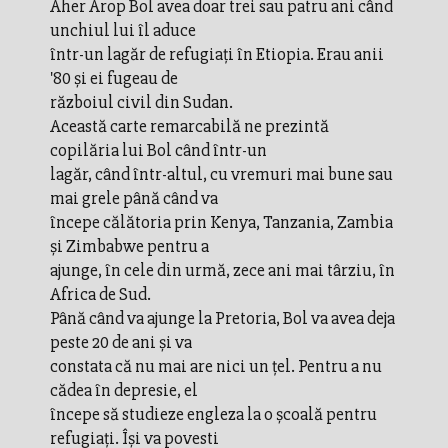
Aher Arop Bol avea doar trei sau patru ani când
unchiul lui îl aduce
într-un lagăr de refugiaţi în Etiopia. Erau anii
'80 şi ei fugeau de
războiul civil din Sudan.
Această carte remarcabilă ne prezintă
copilăria lui Bol când într-un
lagăr, când într-altul, cu vremuri mai bune sau
mai grele până când va
începe călătoria prin Kenya, Tanzania, Zambia
şi Zimbabwe pentru a
ajunge, în cele din urmă, zece ani mai târziu, în
Africa de Sud.
Până când va ajunge la Pretoria, Bol va avea deja
peste 20 de ani şi va
constata că nu mai are nici un ţel. Pentru a nu
cădea în depresie, el
începe să studieze engleza la o şcoală pentru
refugiaţi. Îşi va povesti