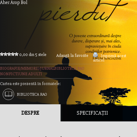
Aher Arop Bol
0,00 din 5 stele
Adaugă la favorite
Imprimă acest
articol
BIOGRAFIE/MEMORII/JURNAL
BIBLIOTECA RAO
NONFICTIUNE ADULTI
Cartea este prezentă în formatele:
BIBLIOTECA RAO
DESPRE
SPECIFICAȚII