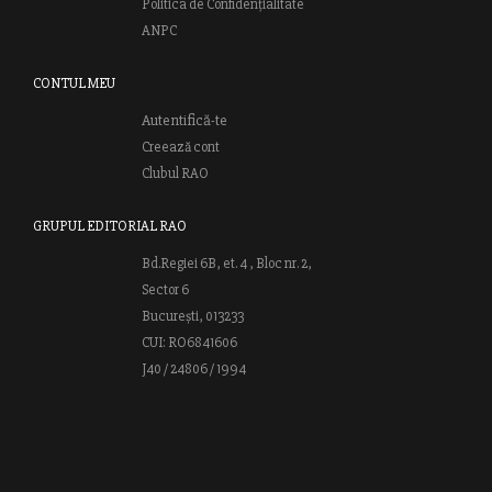
Politica de Confidențialitate
ANPC
CONTUL MEU
Autentifică-te
Creează cont
Clubul RAO
GRUPUL EDITORIAL RAO
Bd.Regiei 6B, et. 4 , Bloc nr. 2,
Sector 6
București, 013233
CUI: RO6841606
J40 / 24806 / 1994
Vă invităm să descoperiţi lumea cărţilor RAO, amintindu-vă totodată
că puteţi comanda titlurile preferate on-line sau contactându-ne direct