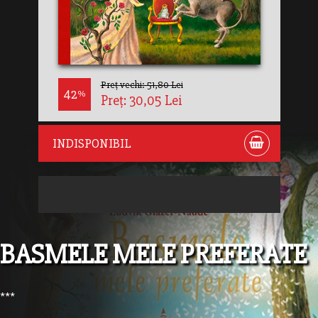
Preț vechi: 51,80 Lei
42
%
Preț: 30,05 Lei
INDISPONIBIL
BASMELE MELE PREFERATE
***