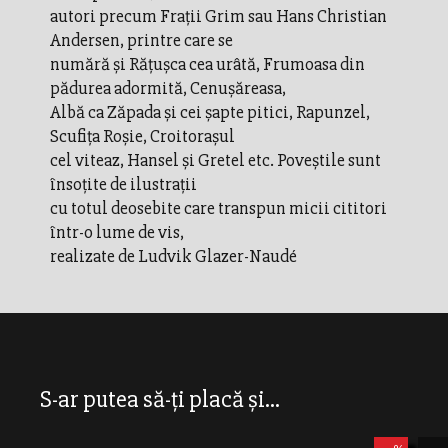
autori precum Fraţii Grim sau Hans Christian
Andersen, printre care se
numără şi Răţuşca cea urâtă, Frumoasa din
pădurea adormită, Cenuşăreasa,
Albă ca Zăpada şi cei şapte pitici, Rapunzel,
Scufiţa Roşie, Croitoraşul
cel viteaz, Hansel şi Gretel etc. Poveştile sunt
însoţite de ilustraţii
cu totul deosebite care transpun micii cititori
într-o lume de vis,
realizate de Ludvik Glazer-Naudé
S-ar putea să-ți placă și...