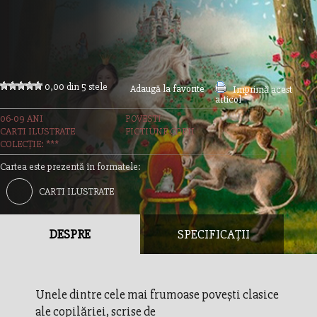
0,00 din 5 stele
Adaugă la favorite
Imprimă acest
articol
06-09 ANI
POVESTI
CARTI ILUSTRATE
FICTIUNE COPII
COLECȚIE: ***
Cartea este prezentă în formatele:
CARTI ILUSTRATE
DESPRE
SPECIFICAȚII
Unele dintre cele mai frumoase poveşti clasice
ale copilăriei, scrise de