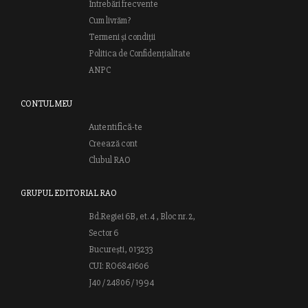
Întrebări frecvente
Cum livrăm?
Termeni și condiții
Politica de Confidențialitate
ANPC
CONTUL MEU
Autentifică-te
Creează cont
Clubul RAO
GRUPUL EDITORIAL RAO
Bd.Regiei 6B, et. 4 , Bloc nr. 2,
Sector 6
București, 013233
CUI: RO6841606
J40 / 24806 / 1994