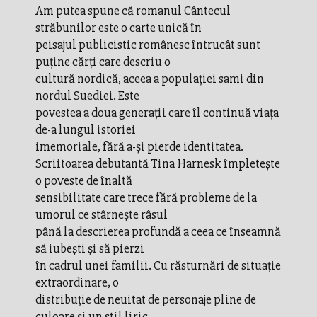
Am putea spune că romanul Cântecul
străbunilor este o carte unică în
peisajul publicistic românesc întrucât sunt
puține cărți care descriu o
cultură nordică, aceea a populației sami din
nordul Suediei. Este
povestea a doua generații care îl continuă viața
de-a lungul istoriei
imemoriale, fără a-și pierde identitatea.
Scriitoarea debutantă Tina Harnesk împletește
o poveste de înaltă
sensibilitate care trece fără probleme de la
umorul ce stârnește râsul
până la descrierea profundă a ceea ce înseamnă
să iubești și să pierzi
în cadrul unei familii. Cu răsturnări de situație
extraordinare, o
distribuție de neuitat de personaje pline de
culoare și un stil liric