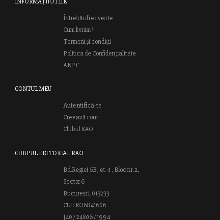
INFORMAȚII UTILE
Întrebări frecvente
Cum livrăm?
Termeni și condiții
Politica de Confidențialitate
ANPC
CONTUL MEU
Autentifică-te
Creează cont
Clubul RAO
GRUPUL EDITORIAL RAO
Bd.Regiei 6B, et. 4 , Bloc nr. 2,
Sector 6
București, 013233
CUI: RO6841606
J40 / 24806 / 1994