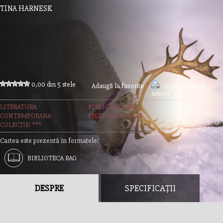
TINA HARNESK
0,00 din 5 stele
Adaugă la favorite
Imprimă acest
articol
LITERATURA
BIBLIOTECA RAO
CONTEMPORANA
FICTIUNE ADULTI
COLECȚIE: ***
Cartea este prezentă în formatele:
BIBLIOTECA RAO
DESPRE
SPECIFICAȚII