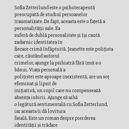
Sofia Zetterlund este o psihoterapeută
preocupată de studiul persoanelor
traumatizate. De fapt, aceasta este o faţetă a
personalităţii sale. Ea
suferă de dublă personalitate şi îşi caută
zadarnic identitatea în
fiecare crimă înfăptuită. Jeanette este poliţista
care, căutând autorul
crimelor, ajunge la psihiatră fără însă a o
bănui. Viaţa personală a
poliţistei este aproape inexistentă, are un soţ
efeminat şi lipsit de
iniţiativă, un copil care nu compensează
absenţa iubirii. Ajunge să aibă
o legătură sentimentală cu Sofia Zetterlund,
iar aceasta îi dă lovitura
fatală. Este un roman despre pierderea
identităţii şi trădare