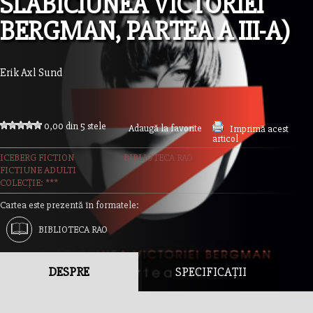
SLABICIUNEA VICTORIEI
BERGMAN, PARTEA A III-A)
Erik Axl Sund
0,00 din 5 stele
Adaugă la favorite
Imprimă acest
articol
ICEBERG FICTION
BIBLIOTECA RAO
FICTIUNE ADULTI
COLECȚIE: ***
Cartea este prezentă în formatele:
BIBLIOTECA RAO
DESPRE
SPECIFICAȚII