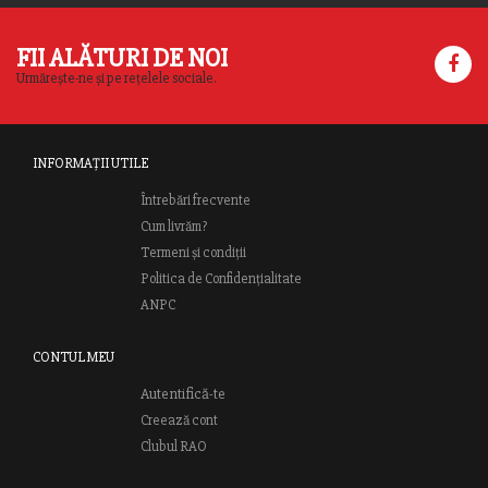
FII ALĂTURI DE NOI
Urmărește-ne și pe rețelele sociale.
INFORMAȚII UTILE
Întrebări frecvente
Cum livrăm?
Termeni și condiții
Politica de Confidențialitate
ANPC
CONTUL MEU
Autentifică-te
Creează cont
Clubul RAO