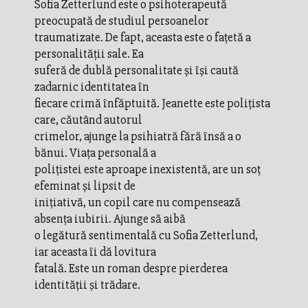
Sofia Zetterlund este o psihoterapeută
preocupată de studiul persoanelor
traumatizate. De fapt, aceasta este o faţetă a
personalităţii sale. Ea
suferă de dublă personalitate şi îşi caută
zadarnic identitatea în
fiecare crimă înfăptuită. Jeanette este poliţista
care, căutând autorul
crimelor, ajunge la psihiatră fără însă a o
bănui. Viaţa personală a
poliţistei este aproape inexistentă, are un soţ
efeminat şi lipsit de
iniţiativă, un copil care nu compensează
absenţa iubirii. Ajunge să aibă
o legătură sentimentală cu Sofia Zetterlund,
iar aceasta îi dă lovitura
fatală. Este un roman despre pierderea
identităţii şi trădare.