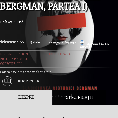
BERGMAN, PARTEA I)
Erik Axl Sund
0,00 din 5 stele
Adaugă la favorite
Imprimă acest
articol
ICEBERG FICTION
BIBLIOTECA RAO
FICTIUNE ADULTI
COLECȚIE: ***
Cartea este prezentă în formatele:
BIBLIOTECA RAO
DESPRE
SPECIFICAȚII