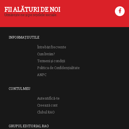
FII ALĂTURI DE NOI
Urmărește-ne și pe rețelele sociale.
INFORMAȚII UTILE
Întrebări frecvente
Cum livrăm?
Termeni și condiții
Politica de Confidențialitate
ANPC
CONTUL MEU
Autentifică-te
Creează cont
Clubul RAO
GRUPUL EDITORIAL RAO