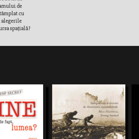
ramului de
întâmplat cu
t alegerile
ursa spaţială?