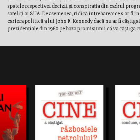
spatele respectivei decizii şi conspiraţia din cadrul prog
sateliţi ai SUA. De asemenea, ridică întrebarea: ce s-ar fi 
cariera politică a lui John F. Kennedy dacă nu ar fi câştiga
prezidenţiale din 1960 pe baza promisiunii că va câştiga c