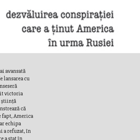
ai avansată
e lansarea cu
inseseră
t victoria
 ştiinţă
nstrează că
e fapt, America
dar echipa
 a refuzat, în
 a stat în