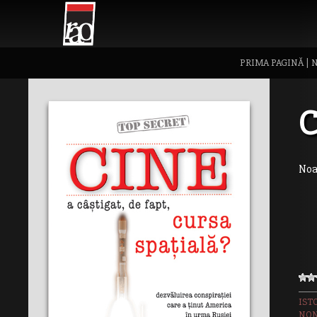
PRIMA PAGINĂ
|
N
C
Noa
IST
NON