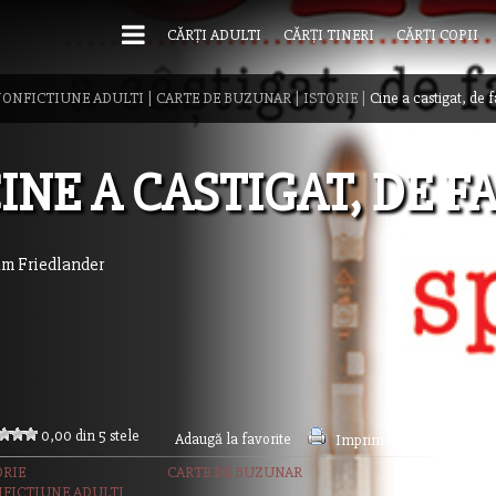
CĂRȚI ADULTI
CĂRȚI TINERI
CĂRȚI COPII
ONFICTIUNE ADULTI
|
CARTE DE BUZUNAR
|
ISTORIE
|
Cine a castigat, de f
INE A CASTIGAT, DE F
m Friedlander
0,00 din 5 stele
Adaugă la favorite
Imprimă acest articol
ORIE
CARTE DE BUZUNAR
FICTIUNE ADULTI