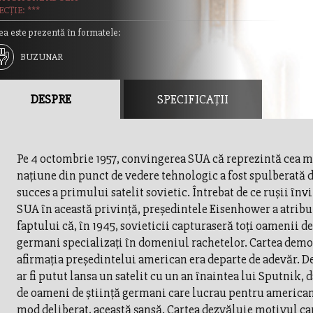
CȚIE: ***
ea este prezentă în formatele:
BUZUNAR
DESPRE
SPECIFICAȚII
Pe 4 octombrie 1957, convingerea SUA că reprezintă cea m
naţiune din punct de vedere tehnologic a fost spulberată d
succes a primului satelit sovietic. Întrebat de ce ruşii înv
SUA în această privinţă, preşedintele Eisenhower a atribui
faptului că, în 1945, sovieticii capturaseră toţi oamenii de
germani specializaţi în domeniul rachetelor. Cartea demo
afirmaţia preşedintelui american era departe de adevăr. D
ar fi putut lansa un satelit cu un an înaintea lui Sputnik, 
de oameni de ştiinţă germani care lucrau pentru americani
mod deliberat, această şansă. Cartea dezvăluie motivul care