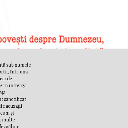
cută sub numele
rţii, într-una
eci de
e în întreaga
aţa
t sanctificat
le acuzaţii
ecum şi
ai multe
 dezvăluie