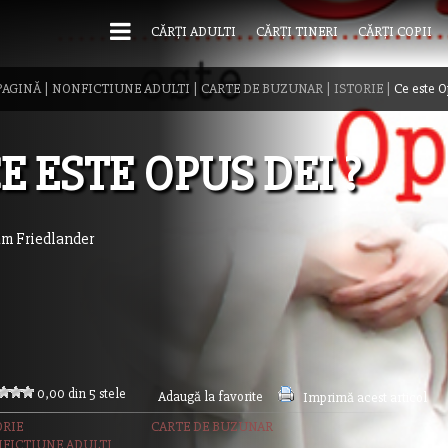
CĂRȚI ADULTI
CĂRȚI TINERI
CĂRȚI COPII
PAGINĂ
|
NONFICTIUNE ADULTI
|
CARTE DE BUZUNAR
|
ISTORIE
|
Ce este O
E ESTE OPUS DEI ?
m Friedlander
0,00 din 5 stele
Adaugă la favorite
Imprimă acest articol
ORIE
CARTE DE BUZUNAR
FICTIUNE ADULTI