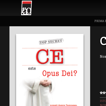
PRIMA 
C
Noa
IST
NON