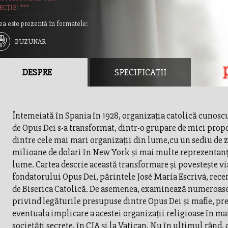
CȚIE: ***
ea este prezentă în formatele:
BUZUNAR
DESPRE
SPECIFICAȚII
Întemeiată în Spania în 1928, organizaţia catolică cunos
de Opus Dei s-a transformat, dintr-o grupare de mici propo
dintre cele mai mari organizaţii din lume,cu un sediu de z
milioane de dolari în New York şi mai multe reprezentanţ
lume. Cartea descrie această transformare şi povesteşte vi
fondatorului Opus Dei, părintele José María Escrivá, recen
de Biserica Catolică. De asemenea, examinează numeroase
privind legăturile presupuse dintre Opus Dei şi mafie, pr
eventuala implicare a acestei organizaţii religioase în m
societăţi secrete, în CIA şi la Vatican. Nu în ultimul rând,