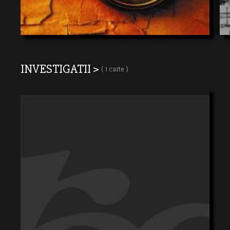
INVESTIGATII >
( 1 carte )