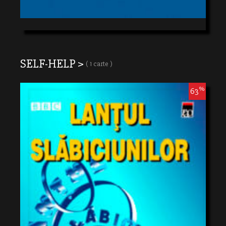
SELF-HELP >
( 1 carte )
%
63