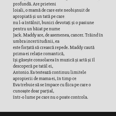
profundă. Are prieteni
loiali, o mamă de care este neobișnuit de
apropiată și un tată pe care
nu l‑a întâlnit, bunici devotați și o pasiune
pentru un băiat pe nume
Jack. Maddy are, de asemenea, cancer. Trăind în
umbra incertitudinii, ea
este forțată să crească repede. Maddy caută
prima ei relație romantică,
își găsește consolarea în muzică și artă și îl
descoperă pe tatăl ei,
Antonio. Ea testează continuu limitele
apropierii de mama ei, în timp ce
Eva trebuie să se împace cu fiica pe care o
cunoaște doar parțial,
într‑o lume pe care nu o poate controla.