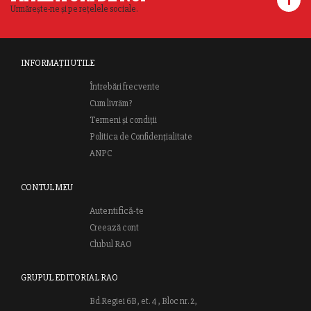
Urmărește-ne și pe rețelele sociale.
INFORMAȚII UTILE
Întrebări frecvente
Cum livrăm?
Termeni și condiții
Politica de Confidențialitate
ANPC
CONTUL MEU
Autentifică-te
Creează cont
Clubul RAO
GRUPUL EDITORIAL RAO
Bd.Regiei 6B, et. 4 , Bloc nr. 2,