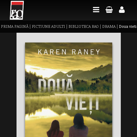
PRIMA PAGINĂ
|
FICTIUNE ADULTI
|
BIBLIOTECA RAO
|
DRAMA
|
Doua vieti