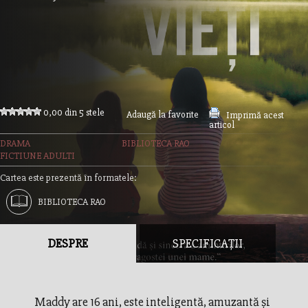
0,00 din 5 stele
Adaugă la favorite
Imprimă acest
articol
DRAMA
BIBLIOTECA RAO
FICTIUNE ADULTI
Cartea este prezentă în formatele:
BIBLIOTECA RAO
DESPRE
SPECIFICAȚII
Maddy are 16 ani, este inteligentă, amuzantă și