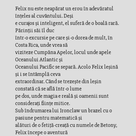
Felix nu este neapărat un erou în adevăratul
înţeles al cuvântului. Deşi
e curajos şi inteligent, el suferă de o boală rară.
Părinţii săi îl duc
într-o excursie pe care şi-o dorea de mult, în
Costa Rica, unde vrea să
viziteze Cumpăna Apelor, locul unde apele
Oceanului Atlantic şi
Oceanului Pacific se separă. Acolo Felix leşină
şi i se întâmplă ceva
extraordinar. Când se trezeşte din leşin
constată că se află într-o lume
pe dos, unde magia e reală şi oamenii sunt
consideraţi fiinţe mitice.
Sub îndrumarea lui Ironclaw un brazel cu o
pasiune pentru matematică şi
alături de o fetiţă-creaţă cu numele de Betony,
Felix începe o aventură