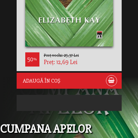
Preț vechi: 25,37 Lei
50
%
Preț: 12,69 Lei
ADAUGĂ ÎN COȘ
CUMPANA APELOR