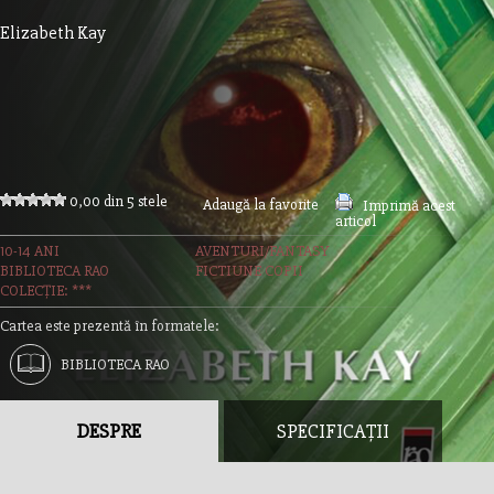
Elizabeth Kay
0,00 din 5 stele
Adaugă la favorite
Imprimă acest
articol
10-14 ANI
AVENTURI/FANTASY
BIBLIOTECA RAO
FICTIUNE COPII
COLECȚIE: ***
Cartea este prezentă în formatele:
BIBLIOTECA RAO
DESPRE
SPECIFICAȚII