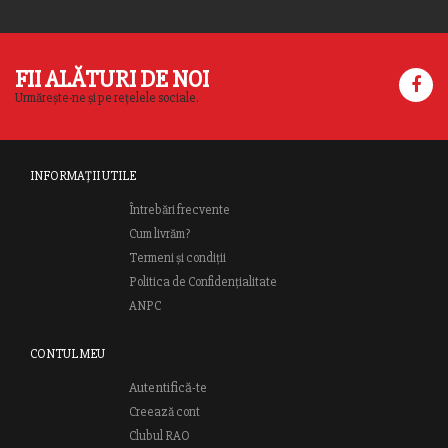
FII ALĂTURI DE NOI
Urmărește-ne și pe rețelele sociale.
INFORMAȚII UTILE
Întrebări frecvente
Cum livrăm?
Termeni și condiții
Politica de Confidențialitate
ANPC
CONTUL MEU
Autentifică-te
Creează cont
Clubul RAO