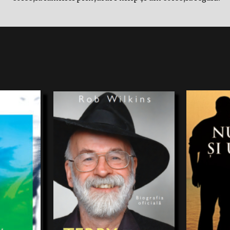
arte cu
“Vartan Arachel
esurprinde
cu o veche şi b
ca avocat,
celei de-a patra
La momentul morții sale, în 2015, premiatul
ine o Sală a
pierduse chiar d
autor de bestseller SirTerry Pratchett lucra