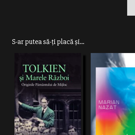
S-ar putea să-ți placă și...
Această biografie premiată explorează
“Jurnalul banalităţii” este o c
experiențele de război aleluiJ.R.R. Tolkien
elemente autobiografice car
șiimpactul acestora asupra vieții sale și a
momente din viaţa autorului 
scrieriiromanelor Hobbitul șiStăpânul
unde sala paşilorpierduţi dev