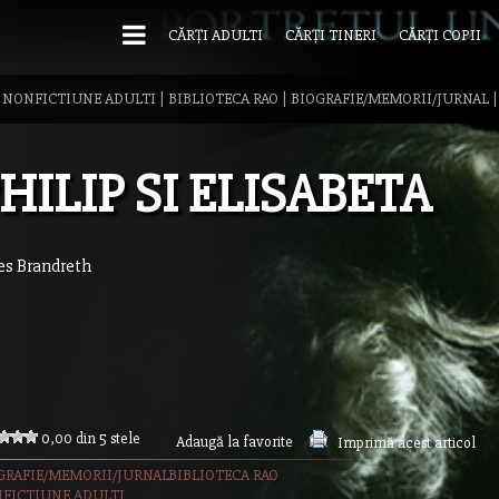
CĂRȚI ADULTI
CĂRȚI TINERI
CĂRȚI COPII
|
NONFICTIUNE ADULTI
|
BIBLIOTECA RAO
|
BIOGRAFIE/MEMORII/JURNAL
HILIP SI ELISABETA
es Brandreth
0,00 din 5 stele
Adaugă la favorite
Imprimă acest articol
GRAFIE/MEMORII/JURNAL
BIBLIOTECA RAO
FICTIUNE ADULTI