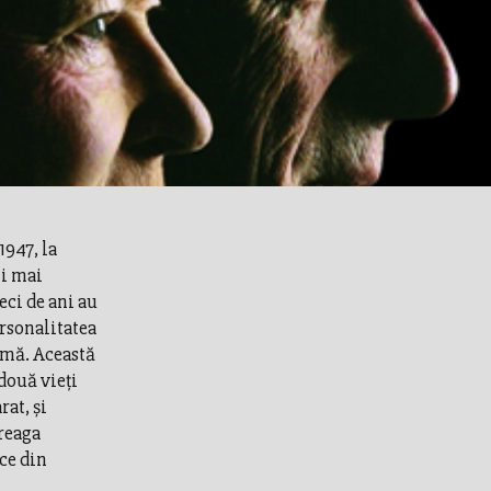
1947, la
ni mai
eci de ani au
ersonalitatea
gmă. Această
două vieţi
at, şi
treaga
ice din