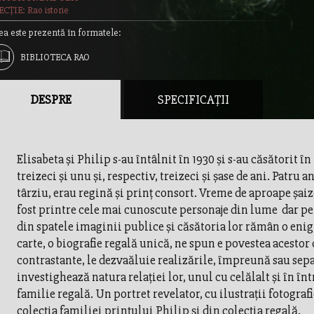
CȚIE: Rao istorie
ea este prezentă în formatele:
BIBLIOTECA RAO
DESPRE
SPECIFICAȚII
Elisabeta şi Philip s-au întâlnit în 1930 şi s-au căsătorit în 
treizeci şi unu şi, respectiv, treizeci şi şase de ani. Patru a
târziu, erau regină şi prinţ consort. Vreme de aproape şaiz
fost printre cele mai cunoscute personaje din lume ­ dar p
din spatele imaginii publice şi căsătoria lor rămân o eni
carte, o biografie regală unică, ne spun e povestea acestor 
contrastante, le dezvaăluie realizările, împreună sau separ
investighează natura relaţiei lor, unul cu celălalt şi în în
familie regală. Un portret revelator, cu ilustraţii fotograf
colecţia familiei prinţului Philip şi din colecţia regală.