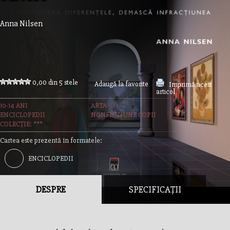
Anna Nilsen
0,00 din 5 stele
Adaugă la favorite
Imprimă acest
articol
10-14 ANI
ARTA
ENCICLOPEDII
NONFICTIUNE COPII
COLECȚIE: ***
Cartea este prezentă în formatele:
ENCICLOPEDII
DESPRE
SPECIFICAȚII