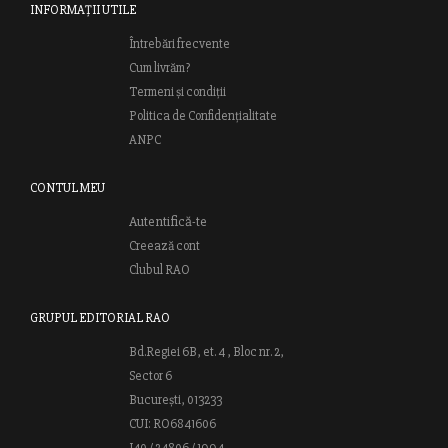
INFORMAȚII UTILE
Întrebări frecvente
Cum livrăm?
Termeni și condiții
Politica de Confidențialitate
ANPC
CONTUL MEU
Autentifică-te
Creează cont
Clubul RAO
GRUPUL EDITORIAL RAO
Bd.Regiei 6B, et. 4 , Bloc nr. 2,
Sector 6
București, 013233
CUI: RO6841606