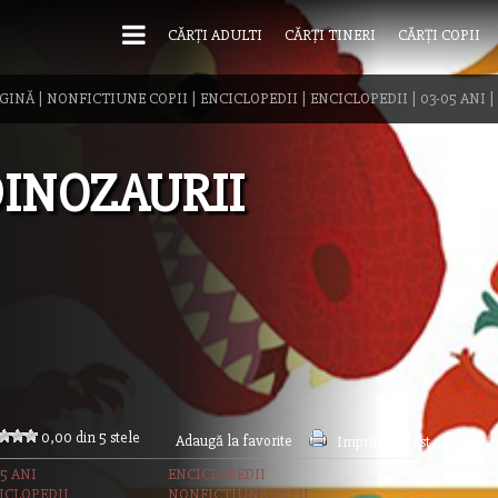
CĂRȚI ADULTI
CĂRȚI TINERI
CĂRȚI COPII
AGINĂ
|
NONFICTIUNE COPII
|
ENCICLOPEDII
|
ENCICLOPEDII
|
03-05 ANI
|
INOZAURII
0,00 din 5 stele
Adaugă la favorite
Imprimă acest articol
5 ANI
ENCICLOPEDII
ICLOPEDII
NONFICTIUNE COPII