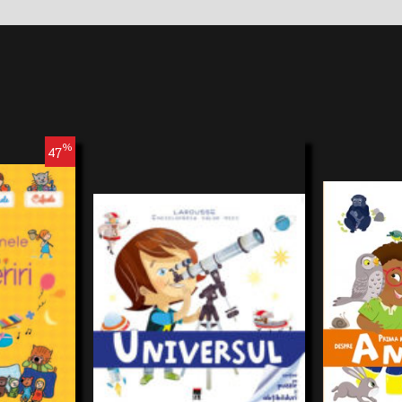
%
47
r descoperi
Prima mea mare
losind formele,
animaleAceastă
explicită și dis
răspundecuriozi
usse
viețuitoarele pe 
30,81 RON
5 ANI