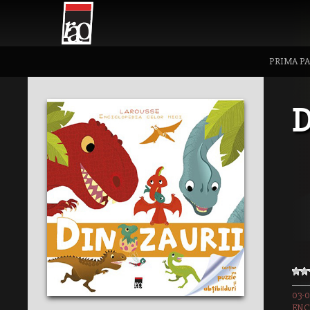
PRIMA P
D
03-0
ENC