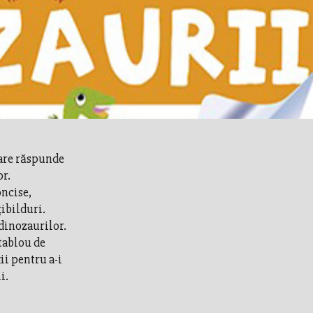
care răspunde
or.
oncise,
ţibilduri.
 dinozaurilor.
tablou de
ii pentru a-i
i.