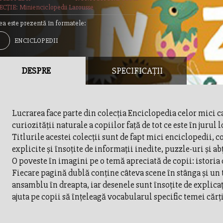
CȚIE: Minienciclopedii Larousse
ea este prezentă în formatele:
ENCICLOPEDII
DESPRE
SPECIFICAȚII
Lucrarea face parte din colecţia Enciclopedia celor mici 
curiozităţii naturale a copiilor faţă de tot ce este în jurul l
Titlurile acestei colecţii sunt de fapt mici enciclopedii, c
explicite şi însoţite de informaţii inedite, puzzle-uri şi ab
O poveste în imagini pe o temă apreciată de copii: istoria
Fiecare pagină dublă conține câteva scene în stânga și un 
ansamblu în dreapta, iar desenele sunt însoțite de explicaț
ajuta pe copii să înțeleagă vocabularul specific temei cărți