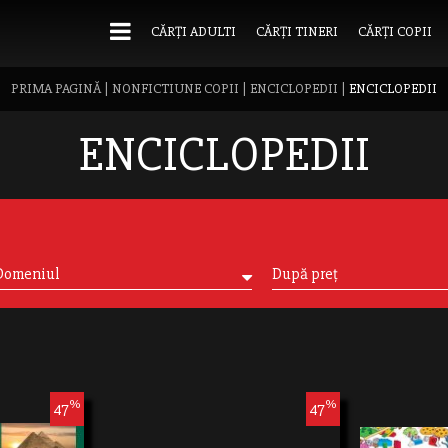
CĂRȚI ADULTI
CĂRȚI TINERI
CĂRȚI COPII
PRIMA PAGINĂ
|
NONFICTIUNE COPII
|
ENCICLOPEDII
|
ENCICLOPEDII
ENCICLOPEDII
Domeniul
După preț
%
%
47
47