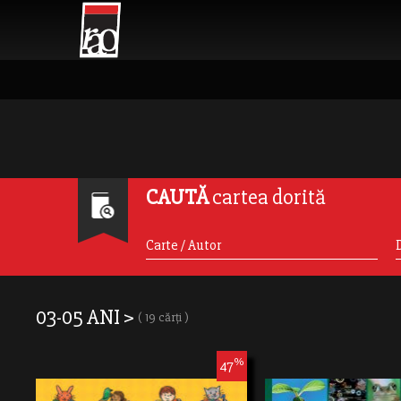
CAUTĂ
cartea dorită
03-05 ANI >
( 19 cărți )
%
47