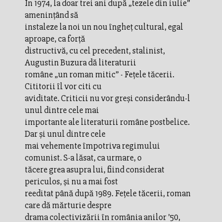
În 1974, la doar trei ani după „tezele din iulie”
ameninţând să
instaleze la noi un nou îngheţ cultural, egal
aproape, ca forţă
distructivă, cu cel precedent, stalinist,
Augustin Buzura dă literaturii
române „un roman mitic” - Feţele tăcerii.
Cititorii îl vor citi cu
aviditate. Criticii nu vor greşi considerându-l
unul dintre cele mai
importante ale literaturii române postbelice.
Dar şi unul dintre cele
mai vehemente împotriva regimului
comunist. S-a lăsat, ca urmare, o
tăcere grea asupra lui, fiind considerat
periculos, şi nu a mai fost
reeditat până după 1989. Feţele tăcerii, roman
care dă mărturie despre
drama colectivizării în românia anilor ’50,