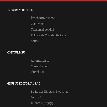
INFORMAȚII UTILE
Întrebări frecvente
Cum livrăm?
Termeni și condiții
Politica de Confidențialitate
ANPC
CONTUL MEU
Autentifică-te
Creează cont
Clubul RAO
GRUPUL EDITORIAL RAO
Bd.Regiei 6B, et. 4 , Bloc nr. 2,
Sector 6
București, 013233