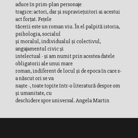
aduce în prim-plan personaje
tragice: actori, dar şi supravieţuitori ai acestui
act forţat. Feţele
tăcerii este un roman viu. În el palpită istoria,
psihologia, socialul
şi moralul, individualul şi colectivul,
angajamentul civic şi
intelectual - şi am numit prin acestea datele
obligatorii ale unui mare
roman, indiferent de locul şi de epoca în care s-
a născut ori se va
naşte -, toate topite într-o literatură despre om
şi umanitate, cu
deschidere spre universal. Angela Martin