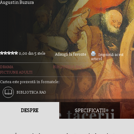
Augustin Buzura
0,00 din 5 stele
Adaugă la favorite
Imprimă acest
articol
DRAMA
BIBLIOTECA RAO
FICTIUNE ADULTI
Cartea este prezentă în formatele:
BIBLIOTECA RAO
DESPRE
SPECIFICAȚII