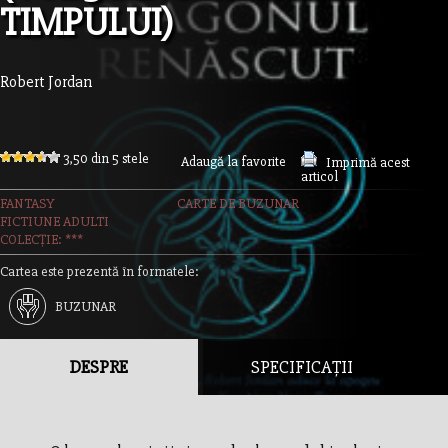
TIMPULUI)
Robert Jordan
3,50 din 5 stele
Adaugă la favorite
Imprimă acest
articol
FANTASY
CARTE DE BUZUNAR
FICTIUNE ADULTI
COLECȚIE: ***
Cartea este prezentă în formatele:
BUZUNAR
DESPRE
SPECIFICAȚII