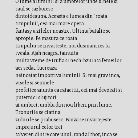
O lume a luminii si a umbrelor unde binele si
raul se razboiesc
dintotdeauna. Aceasta e lumea din "roata
timpului", cea mai mare opera
fantasy a zilelor noastre. Ultima batalie se
apropie. Pe masura ce roata
timpului se invarteste, noi dusmani ies la
iveala. Ajah neagra, tainuita
multa vreme de trufia si nechibzuinta femeilor
aes sedai, lucreaza
neincetat impotriva luminii. Si mai grav inca,
visele si semnele
profetice anunta ca ratacitii, cei mai devotati si
puternici slujitori
ai umbrei, umbla din nou liberi prin lume.
Tronurile se clatina,
zidurile se prabusesc. Panza se invartejeste
imprejurul celor trei
ta'veren dintre care unul, rand al'thor, inca se