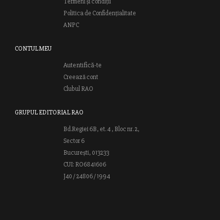
Termeni și condiții
Politica de Confidențialitate
ANPC
CONTUL MEU
Autentifică-te
Creează cont
Clubul RAO
GRUPUL EDITORIAL RAO
Bd.Regiei 6B, et. 4 , Bloc nr. 2,
Sector 6
București, 013233
CUI: RO6841606
J40 / 24806 / 1994
Vă invităm să descoperiţi lumea cărţilor RAO, amintindu-vă totodată