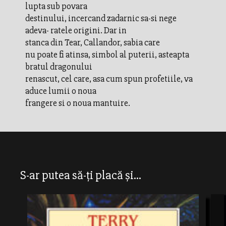
lupta sub povara
destinului, incercand zadarnic sa-si nege
adeva- ratele origini. Dar in
stanca din Tear, Callandor, sabia care
nu poate fi atinsa, simbol al puterii, asteapta
bratul dragonului
renascut, cel care, asa cum spun profetiile, va
aduce lumii o noua
frangere si o noua mantuire.
S-ar putea să-ți placă și...