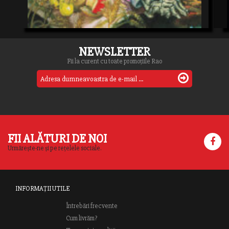
NEWSLETTER
Fii la curent cu toate promoțiile Rao
FII ALĂTURI DE NOI
Urmărește-ne și pe rețelele sociale.
INFORMAȚII UTILE
Întrebări frecvente
Cum livrăm?