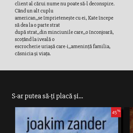
client al cărui nume nu poate să-l deconspire.
Când un alt cuplu
american,,se împrieteneşte cu ei, Kate începe
să dea la o parte strat
după strat,,din minciunile care,,o înconjoară,
scoţând la iveală o
escrocherie uriaşă care-i,,ameninţă familia,
căsnicia şi viaţa.
S-ar putea să-ți placă și...
%
45