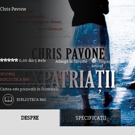
Chris Pavone
0,00 din 5 stele
Adaugă la favorite
Imprimă acest
articol
SPIONAJ
THRILLER
BIBLIOTECA RAO
FICTIUNE ADULTI
Cartea este prezentă în formatele:
BIBLIOTECA RAO
DESPRE
SPECIFICAȚII