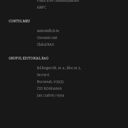
Politica de Confidențialitate
ANPC
CONTUL MEU
Autentifică-te
Creează cont
Clubul RAO
GRUPUL EDITORIAL RAO
Bd.Regiei 6B, et. 4 , Bloc nr. 2,
Sector 6
București, 013233
CUI: RO6841606
J40 / 24806 / 1994
Vă invităm să descoperiţi lumea cărţilor RAO, amintindu-vă totodată
că puteţi comanda titlurile preferate on-line sau contactându-ne direct