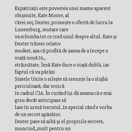
Expatriaţii este povestea unei mame aparent
obişnuite, Kate Moore, al
cărei soţ, Dexter, primeşte o ofertă de lucru la
Luxemburg, mutare care
va schimba tot ce cred unul despre altul. Kate şi
Dexter trăiesc relativ
modest, aşa că profită de şansa de a începe o
viaţă nouă în,,
străinătate. Însă Kate duce o viaţă dublă, iar
faptul că va părăsi
Statele Unite o sileşte să renunţe la o slujbă
periculoasă, dar eroică
în cadrul CIA. În curând îşi dă seama că e mai
greu decât anticipase să
lase în urmă trecutul, în special când e vorba
de un secret apăsător.
Dexter pare să aibă şi el propriile secrete,
muncind,,mult pentru un