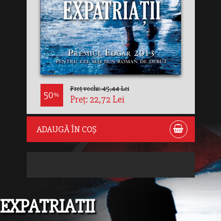
Preț vechi: 45,44 Lei
50
%
Preț: 22,72 Lei
ADAUGĂ ÎN COȘ
EXPATRIATII