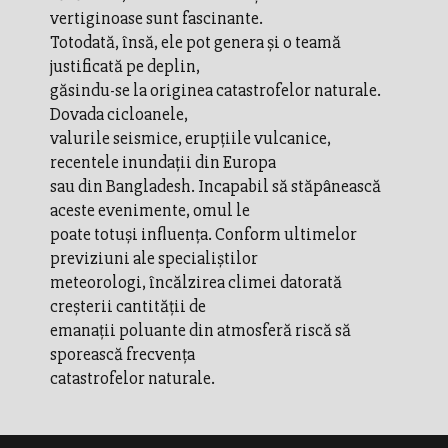
vertiginoase sunt fascinante.
Totodată, însă, ele pot genera şi o teamă
justificată pe deplin,
găsindu-se la originea catastrofelor naturale.
Dovada cicloanele,
valurile seismice, erupţiile vulcanice,
recentele inundaţii din Europa
sau din Bangladesh. Incapabil să stăpânească
aceste evenimente, omul le
poate totuşi influenţa. Conform ultimelor
previziuni ale specialiştilor
meteorologi, încălzirea climei datorată
creşterii cantităţii de
emanaţii poluante din atmosferă riscă să
sporească frecvenţa
catastrofelor naturale.