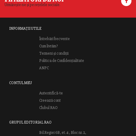
Urmărește-ne și pe rețelele sociale.
INFORMAȚII UTILE
Întrebări frecvente
Cum livrăm?
Termeni și condiții
Politica de Confidențialitate
ANPC
CONTUL MEU
Autentifică-te
Creează cont
Clubul RAO
GRUPUL EDITORIAL RAO
Bd.Regiei 6B, et. 4 , Bloc nr. 2,