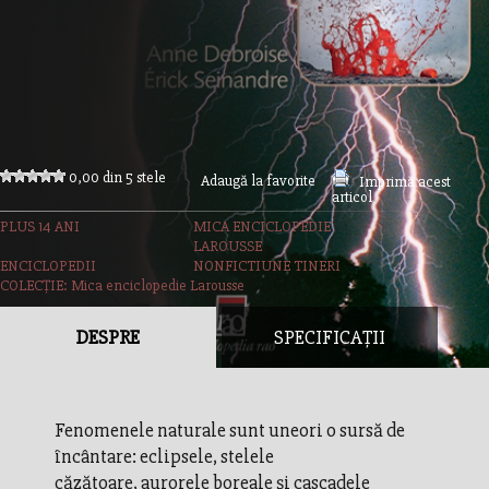
0,00 din 5 stele
Adaugă la favorite
Imprimă acest
articol
PLUS 14 ANI
MICA ENCICLOPEDIE
LAROUSSE
ENCICLOPEDII
NONFICTIUNE TINERI
COLECȚIE: Mica enciclopedie Larousse
DESPRE
SPECIFICAȚII
Fenomenele naturale sunt uneori o sursă de
încântare: eclipsele, stelele
căzătoare, aurorele boreale şi cascadele