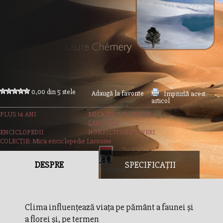
0,00 din 5 stele
Adaugă la favorite
Imprimă acest
articol
PLUS 14 ANI
MICA ENCICLOPEDIE
LAROUSSE
ENCICLOPEDII
NONFICTIUNE TINERI
COLECȚIE: Mica enciclopedie Larousse
DESPRE
SPECIFICAȚII
Clima influenţează viaţa pe pământ a faunei şi
a florei şi, pe termen