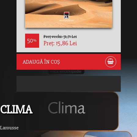
Preț vechi: 31,71 Lei
50
%
Preț: 15,86 Lei
ADAUGĂ ÎN COȘ
CLIMA
Larousse