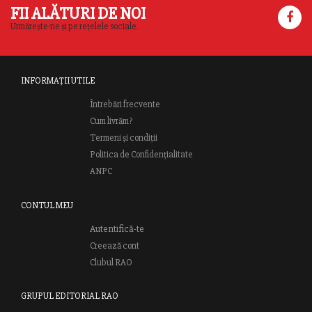
FII ALĂTURI DE NOI
Urmărește-ne și pe rețelele sociale.
INFORMAȚII UTILE
Întrebări frecvente
Cum livrăm?
Termeni și condiții
Politica de Confidențialitate
ANPC
CONTUL MEU
Autentifică-te
Creează cont
Clubul RAO
GRUPUL EDITORIAL RAO