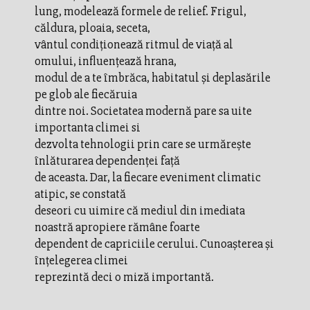
lung, modelează formele de relief. Frigul,
căldura, ploaia, seceta,
vântul condiţionează ritmul de viaţă al
omului, influenţează hrana,
modul de a te îmbrăca, habitatul şi deplasările
pe glob ale fiecăruia
dintre noi. Societatea modernă pare sa uite
importanta climei si
dezvolta tehnologii prin care se urmăreşte
înlăturarea dependenţei faţă
de aceasta. Dar, la fiecare eveniment climatic
atipic, se constată
deseori cu uimire că mediul din imediata
noastră apropiere rămâne foarte
dependent de capriciile cerului. Cunoaşterea şi
înţelegerea climei
reprezintă deci o miză importantă.