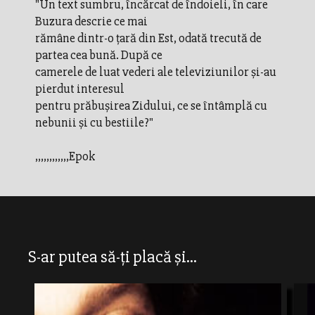
"Un text sumbru, încărcat de îndoieli, în care
Buzura descrie ce mai
rămâne dintr-o ţară din Est, odată trecută de
partea cea bună. După ce
camerele de luat vederi ale televiziunilor şi-au
pierdut interesul
pentru prăbuşirea Zidului, ce se întâmplă cu
nebunii şi cu bestiile?"
,,,,,,,,,,,,Epok
S-ar putea să-ți placă și...