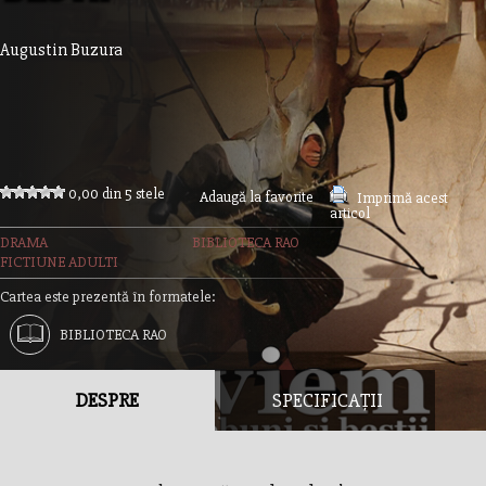
Augustin Buzura
0,00 din 5 stele
Adaugă la favorite
Imprimă acest
articol
DRAMA
BIBLIOTECA RAO
FICTIUNE ADULTI
Cartea este prezentă în formatele:
BIBLIOTECA RAO
DESPRE
SPECIFICAȚII