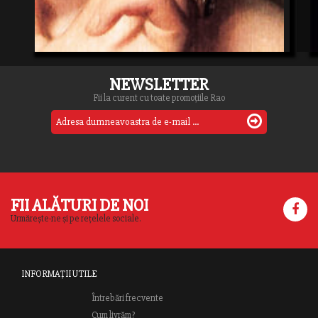
NEWSLETTER
Fii la curent cu toate promoțiile Rao
FII ALĂTURI DE NOI
Urmărește-ne și pe rețelele sociale.
INFORMAȚII UTILE
Întrebări frecvente
Cum livrăm?