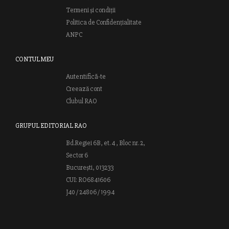
Termeni și condiții
Politica de Confidențialitate
ANPC
CONTUL MEU
Autentifică-te
Creează cont
Clubul RAO
GRUPUL EDITORIAL RAO
Bd.Regiei 6B, et. 4 , Bloc nr. 2,
Sector 6
București, 013233
CUI: RO6841606
J40 / 24806 / 1994