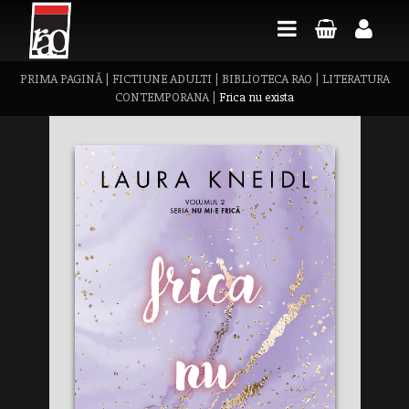
PRIMA PAGINĂ
|
FICTIUNE ADULTI
|
BIBLIOTECA RAO
|
LITERATURA
CONTEMPORANA
|
Frica nu exista