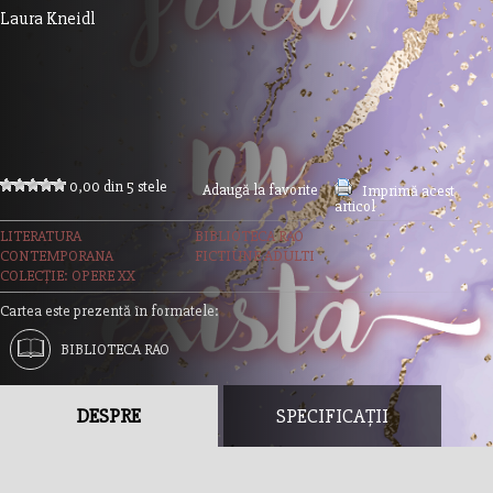
Laura Kneidl
0,00 din 5 stele
Adaugă la favorite
Imprimă acest
articol
LITERATURA
BIBLIOTECA RAO
CONTEMPORANA
FICTIUNE ADULTI
COLECȚIE: OPERE XX
Cartea este prezentă în formatele:
BIBLIOTECA RAO
DESPRE
SPECIFICAȚII