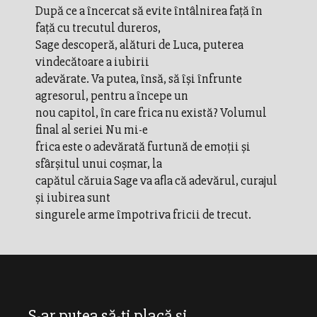
După ce a încercat să evite întâlnirea față în
față cu trecutul dureros,
Sage descoperă, alături de Luca, puterea
vindecătoare a iubirii
adevărate. Va putea, însă, să își înfrunte
agresorul, pentru a începe un
nou capitol, în care frica nu există? Volumul
final al seriei Nu mi-e
frica este o adevărată furtună de emoții și
sfârșitul unui coșmar, la
capătul căruia Sage va afla că adevărul, curajul
și iubirea sunt
singurele arme împotriva fricii de trecut.
S-ar putea să-ți placă și...