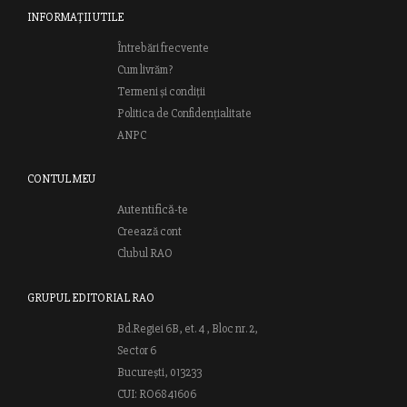
INFORMAȚII UTILE
Întrebări frecvente
Cum livrăm?
Termeni și condiții
Politica de Confidențialitate
ANPC
CONTUL MEU
Autentifică-te
Creează cont
Clubul RAO
GRUPUL EDITORIAL RAO
Bd.Regiei 6B, et. 4 , Bloc nr. 2,
Sector 6
București, 013233
CUI: RO6841606