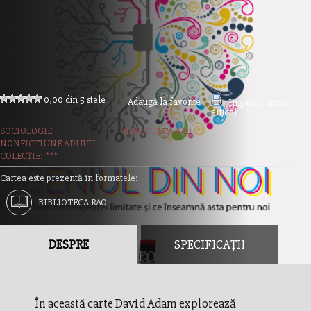
0,00 din 5 stele
Adaugă la favorite
Imprimă acest
articol
SOCIOLOGIE
BIBLIOTECA RAO
NONFICTIUNE ADULTI
COLECȚIE: ***
Cartea este prezentă în formatele:
BIBLIOTECA RAO
DESPRE
SPECIFICAȚII
În această carte David Adam explorează