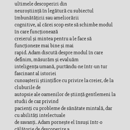
ultimele descoperiri din
neuroştiinţă în legătură cu subiectul
îmbunătăţirii sau ameliorării
cognitive, al cărei scop este să schimbe modul
în care funcţionează
creierul şi mintea pentru a le face să
funcţioneze mai bine şi mai
rapid. Adam discută despre modul în care
definim, măsurăm şi evaluăm
inteligenţa umană, purtându-ne într-un tur
fascinant al istoriei
cunoaşterii ştiinţifice cu privire la creier, de la
cluburile de
autopsie ale oamenilor de ştiinţă gentlemeni la
studii de caz privind
pacienţi cu probleme de sănătate mintală, dar
cu abilităţi intelectuale
de savanţi. Adam porneşte el însuşi într-o
călătorie de descoperire a