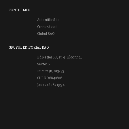
CONTUL MEU
Autentifică-te
Creează cont
Clubul RAO
GRUPUL EDITORIAL RAO
Bd.Regiei 6B, et. 4 , Bloc nr. 2,
Sector 6
București, 013233
CUI: RO6841606
J40 / 24806 / 1994
Vă invităm să descoperiţi lumea cărţilor RAO, amintindu-vă totodată
că puteţi comanda titlurile preferate on-line sau contactându-ne direct
la editură. Vă aşteptăm să vă bucuraţi de ofertele speciale RAO şi vă
urăm lectură plăcută!