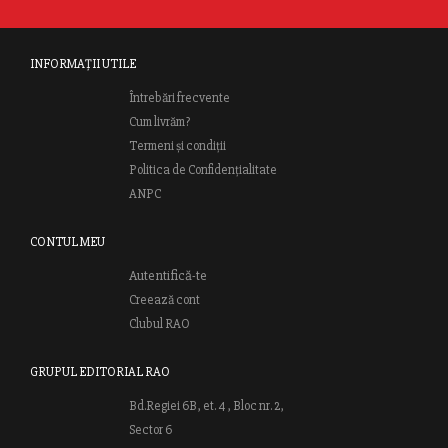
INFORMAȚII UTILE
Întrebări frecvente
Cum livrăm?
Termeni și condiții
Politica de Confidențialitate
ANPC
CONTUL MEU
Autentifică-te
Creează cont
Clubul RAO
GRUPUL EDITORIAL RAO
Bd.Regiei 6B, et. 4 , Bloc nr. 2,
Sector 6