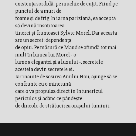
existenţa sordidă, pe muchie de cuţit. Fiind pe
punctul de a muri de
foame şi de frig în iarna pariziană, ea acceptă
să devină însoţitoarea
tinerei şi frumoasei Sylvie Morel. Dar aceasta
are un secret: dependenţa
de opiu. Pe măsură ce Maud se afundă tot mai
mult în lumea lui Morel - o
lume a eleganţei şi a luxului -, secretele
acesteia devin secretele ei.
Iar înainte de sosirea Anului Nou, ajunge să se
confrunte cu o minciună
care o va propulsa direct în întunericul
periculos şi adânc ce pândeşte
de dincolo de strălucirea oraşului luminii.