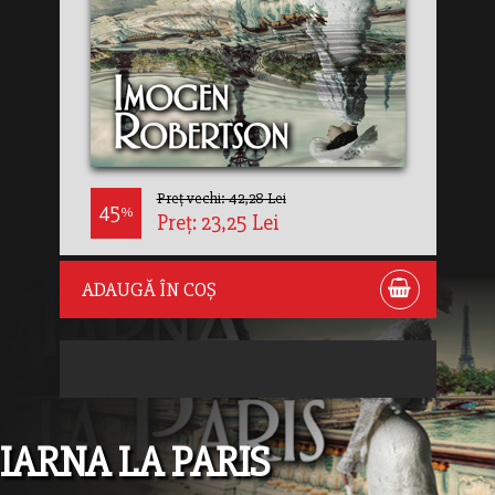
Preț vechi: 42,28 Lei
45
%
Preț: 23,25 Lei
ADAUGĂ ÎN COȘ
IARNA LA PARIS