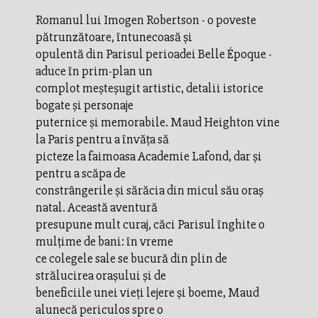
Romanul lui Imogen Robertson - o poveste
pătrunzătoare, întunecoasă şi
opulentă din Parisul perioadei Belle Époque -
aduce în prim-plan un
complot meşteşugit artistic, detalii istorice
bogate şi personaje
puternice şi memorabile. Maud Heighton vine
la Paris pentru a învăţa să
picteze la faimoasa Academie Lafond, dar şi
pentru a scăpa de
constrângerile şi sărăcia din micul său oraş
natal. Această aventură
presupune mult curaj, căci Parisul înghite o
mulţime de bani: în vreme
ce colegele sale se bucură din plin de
strălucirea oraşului şi de
beneficiile unei vieţi lejere şi boeme, Maud
alunecă periculos spre o