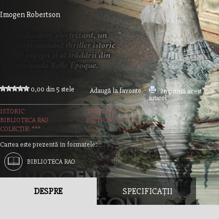
Imogen Robertson
0,00 din 5 stele
Adaugă la favorite
Imprimă acest
articol
ISTORIC
THRILLER
BIBLIOTECA RAO
FICTIUNE ADULTI
COLECȚIE: ***
Cartea este prezentă în formatele:
BIBLIOTECA RAO
DESPRE
SPECIFICAȚII