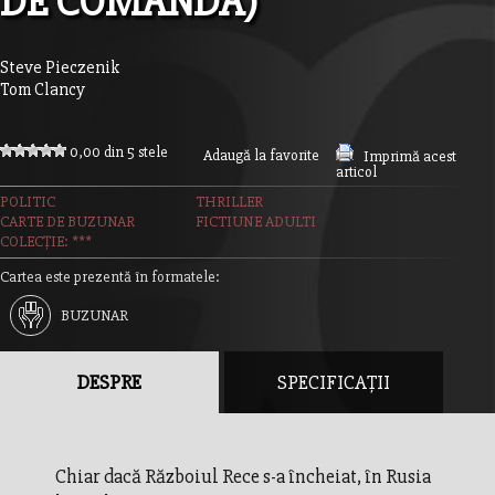
DE COMANDA)
Steve Pieczenik
Tom Clancy
0,00 din 5 stele
Adaugă la favorite
Imprimă acest
articol
POLITIC
THRILLER
CARTE DE BUZUNAR
FICTIUNE ADULTI
COLECȚIE: ***
Cartea este prezentă în formatele:
BUZUNAR
DESPRE
SPECIFICAȚII
Chiar dacă Războiul Rece s-a încheiat, în Rusia