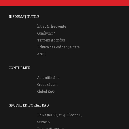
INFORMAȚII UTILE
Întrebări frecvente
Cum livrăm?
Termeni și condiții
Politica de Confidențialitate
ANPC
CONTUL MEU
Autentifică-te
Creează cont
Clubul RAO
GRUPUL EDITORIAL RAO
Bd.Regiei 6B, et. 4 , Bloc nr. 2,
Sector 6