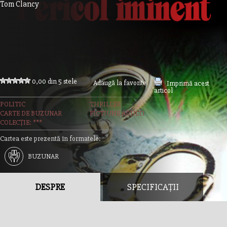
Tom Clancy
0,00 din 5 stele
Adaugă la favorite
Imprimă acest
articol
POLITIC
THRILLER
CARTE DE BUZUNAR
FICTIUNE ADULTI
COLECȚIE: ***
Cartea este prezentă în formatele:
BUZUNAR
DESPRE
SPECIFICAȚII