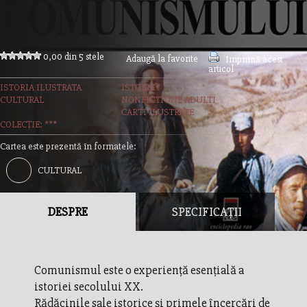
0,00 din 5 stele
Adaugă la favorite
Imprimă acest
articol
ISTORIA ILUSTRATA
ISTORIE
CULTURAL
NONFICTIUNE ADULTI
CARTI ILUSTRATE
COLECȚIE: ***
Cartea este prezentă în formatele:
CULTURAL
DESPRE
SPECIFICAȚII
Comunismul este o experienţă esenţială a
istoriei secolului XX.
Rădăcinile sale istorice şi primele încercări de