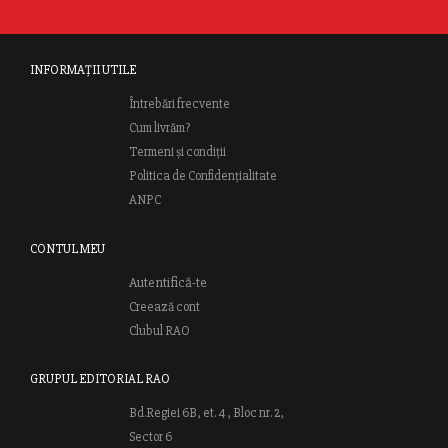
INFORMAȚII UTILE
Întrebări frecvente
Cum livrăm?
Termeni și condiții
Politica de Confidențialitate
ANPC
CONTUL MEU
Autentifică-te
Creează cont
Clubul RAO
GRUPUL EDITORIAL RAO
Bd.Regiei 6B, et. 4 , Bloc nr. 2,
Sector 6