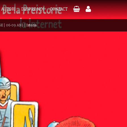
AUTORI
DESPRE NOI
CONTACT
SE
|
06-09 ANI
|
Istoria