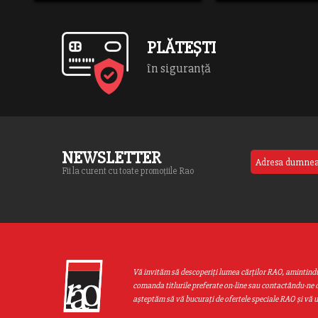
PLĂTEȘTI
în siguranță
NEWSLETTER
Fii la curent cu toate promoțiile Rao
Vă invităm să descoperiţi lumea cărţilor RAO, amintind
comanda titlurile preferate on-line sau contactându-ne d
aşteptăm să vă bucuraţi de ofertele speciale RAO şi vă 