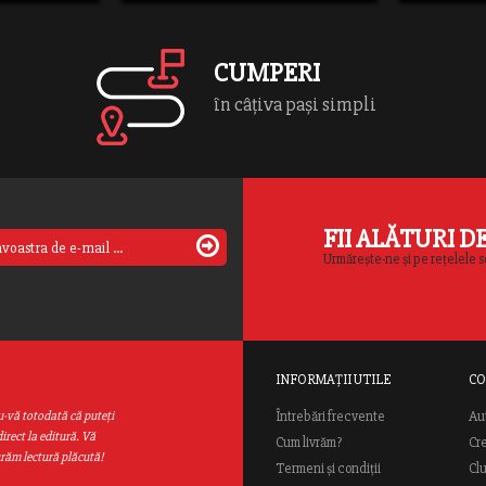
textelesimple, clare şi precise.
CUMPERI
în câțiva pași simpli
FII ALĂTURI D
Urmărește-ne și pe rețelele s
INFORMAȚII UTILE
CO
Au
u-vă totodată că puteţi
Întrebări frecvente
irect la editură. Vă
Cum livrăm?
Cr
urăm lectură plăcută!
Termeni și condiții
Cl