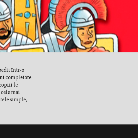
edii într-o
unt completate
copiii le
 cele mai
tele simple,