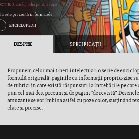
CȚIE: Enciclopedia pentru copii
ea este prezentă în formatele:
ENCICLOPEDII
DESPRE
SPECIFICAȚII
Propunem celor mai tineri intelectuali o serie de enciclop
formulă originală: paginile cu informaţii propriu-zise s
de rubrici în care există răspunsuri la întrebările pe care 
pun cel mai des, precum şi de pagini "de revistă". Desenele
amuzante se vor îmbina astfel cu poze color, susţinând tex
clare şi precise.