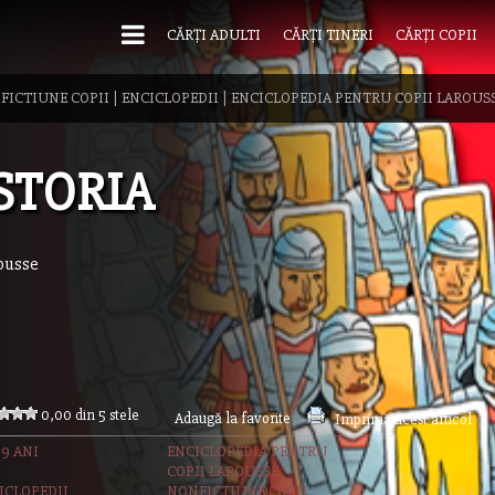
CĂRȚI ADULTI
CĂRȚI TINERI
CĂRȚI COPII
FICTIUNE COPII
|
ENCICLOPEDII
|
ENCICLOPEDIA PENTRU COPII LAROUS
STORIA
ousse
0,00 din 5 stele
Adaugă la favorite
Imprimă acest articol
09 ANI
ENCICLOPEDIA PENTRU
COPII LAROUSSE
ICLOPEDII
NONFICTIUNE COPII