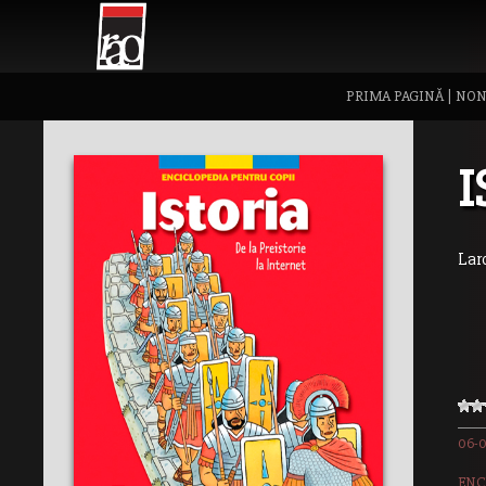
PRIMA PAGINĂ
|
NON
I
Lar
06-
ENC