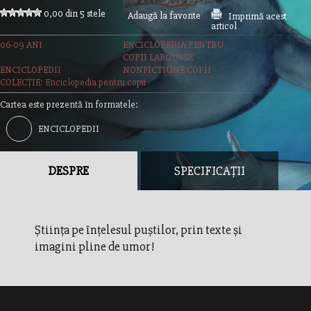
0,00 din 5 stele
Adaugă la favorite
Imprimă acest
articol
06-09 ANI
ENCICLOPEDIA PENTRU
COPII LAROUSSE
ENCICLOPEDII
NONFICTIUNE COPII
COLECȚIE: Enciclopedia pentru copii
Cartea este prezentă în formatele:
ENCICLOPEDII
DESPRE
SPECIFICAȚII
Ştiinţa pe înţelesul puştilor, prin texte şi
imagini pline de umor!