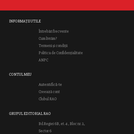
INFORMAȚII UTILE
Întrebări frecvente
Cum livrăm?
Termeni și condiții
Politica de Confidențialitate
ANPC
CONTUL MEU
Autentifică-te
Creează cont
Clubul RAO
GRUPUL EDITORIAL RAO
Bd.Regiei 6B, et. 4 , Bloc nr. 2,
Sector 6