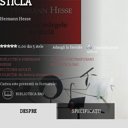
STICLA
Hermann Hesse
0,00 din 5 stele
Adaugă la favorite
Imprimă acest
articol
BIBLIOTECA HERMANN
CLASICI CONTEMPORANI
HESSE
BIBLIOTECA RAO
FICTIUNE ADULTI
COLECȚIE: Biclioteca Hermann Hesse
Cartea este prezentă în formatele:
BIBLIOTECA RAO
DESPRE
SPECIFICAȚII