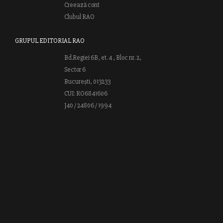
Creează cont
Clubul RAO
GRUPUL EDITORIAL RAO
Bd.Regiei 6B, et. 4 , Bloc nr. 2,
Sector 6
București, 013233
CUI: RO6841606
J40 / 24806 / 1994
Vă invităm să descoperiţi lumea cărţilor RAO, amintindu-vă totodată
că puteţi comanda titlurile preferate on-line sau contactându-ne direct
la editură. Vă aşteptăm să vă bucuraţi de ofertele speciale RAO şi vă
urăm lectură plăcută!
Web design by
End Soft Design
| Copyright © 2016 - 2026 Grupul
Editorial Rao.ro