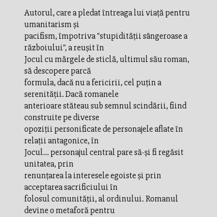
Autorul, care a pledat întreaga lui viaţă pentru
umanitarism şi
pacifism, împotriva "stupidităţii sângeroase a
războiului", a reuşit în
Jocul cu mărgele de sticlă, ultimul său roman,
să descopere parcă
formula, dacă nu a fericirii, cel puţin a
serenităţii. Dacă romanele
anterioare stăteau sub semnul scindării, fiind
construite pe diverse
opoziţii personificate de personajele aflate în
relaţii antagonice, în
Jocul... personajul central pare să-şi fi regăsit
unitatea, prin
renunţarea la interesele egoiste şi prin
acceptarea sacrificiului în
folosul comunităţii, al ordinului. Romanul
devine o metaforă pentru