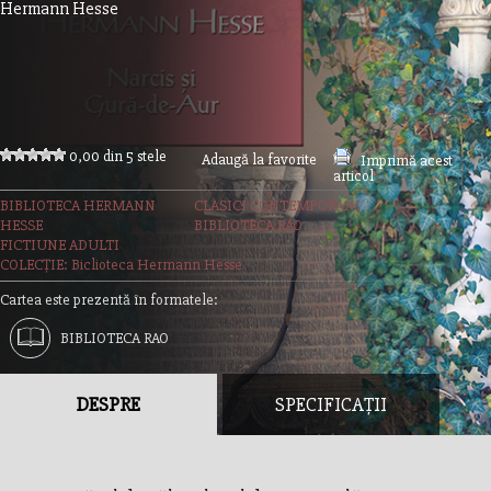
Hermann Hesse
0,00 din 5 stele
Adaugă la favorite
Imprimă acest
articol
BIBLIOTECA HERMANN
CLASICI CONTEMPORANI
HESSE
BIBLIOTECA RAO
FICTIUNE ADULTI
COLECȚIE: Biclioteca Hermann Hesse
Cartea este prezentă în formatele:
BIBLIOTECA RAO
DESPRE
SPECIFICAȚII