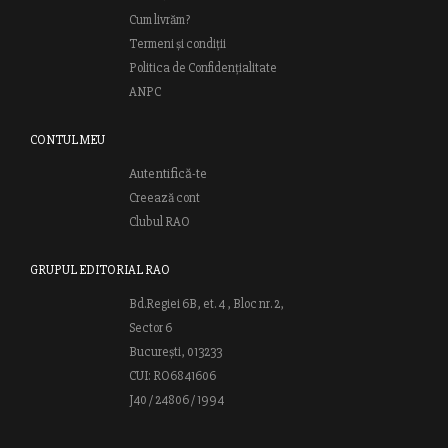
Cum livrăm?
Termeni și condiții
Politica de Confidențialitate
ANPC
CONTUL MEU
Autentifică-te
Creează cont
Clubul RAO
GRUPUL EDITORIAL RAO
Bd.Regiei 6B, et. 4 , Bloc nr. 2,
Sector 6
București, 013233
CUI: RO6841606
J40 / 24806 / 1994