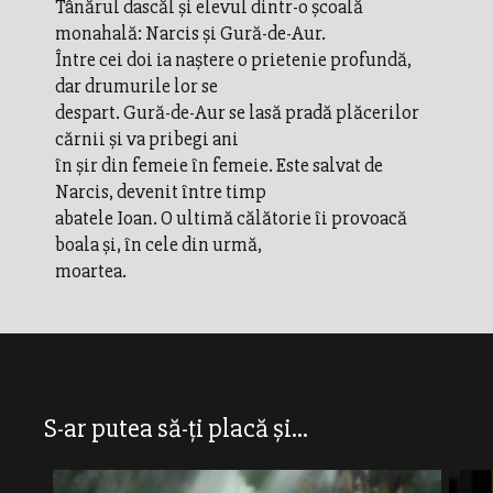
Tânărul dascăl şi elevul dintr-o şcoală
monahală: Narcis şi Gură-de-Aur.
Între cei doi ia naştere o prietenie profundă,
dar drumurile lor se
despart. Gură-de-Aur se lasă pradă plăcerilor
cărnii şi va pribegi ani
în şir din femeie în femeie. Este salvat de
Narcis, devenit între timp
abatele Ioan. O ultimă călătorie îi provoacă
boala şi, în cele din urmă,
moartea.
S-ar putea să-ți placă și...