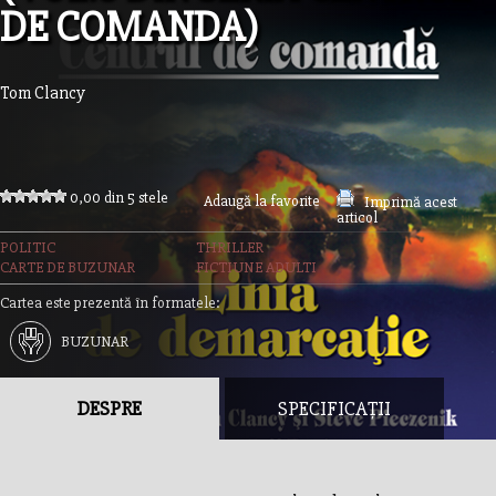
DE COMANDA)
Tom Clancy
0,00 din 5 stele
Adaugă la favorite
Imprimă acest
articol
POLITIC
THRILLER
CARTE DE BUZUNAR
FICTIUNE ADULTI
Cartea este prezentă în formatele:
BUZUNAR
DESPRE
SPECIFICAȚII