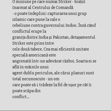
O misiune pe care numai Striker - braţul
înarmat al Centrului de Comandă
- o poate îndeplini: capturarea unui grup
islamic care pune la cale o
rebeliune contra guvernului Indiei. Însă când
conflictul erupe la
graniţa dintre India şi Pakistan, detaşamentul
Striker este prins între
cele două tabere. Cea mai eficientă unitate
specială americană este
angrenată într-un adevărat război. Soarta ei se
află în mâinile unui
agent dublu periculos, ale cărui planuri sunt
total necunoscute - un om
care poate să-i trădeze la fel de uşor pe cât îi
poate scăpa din
conflict...