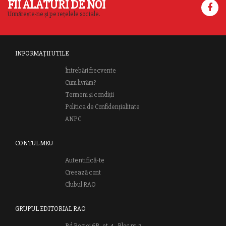
FII ALĂTURI DE NOI
Urmărește-ne și pe rețelele sociale.
INFORMAȚII UTILE
Întrebări frecvente
Cum livrăm?
Termeni și condiții
Politica de Confidențialitate
ANPC
CONTUL MEU
Autentifică-te
Creează cont
Clubul RAO
GRUPUL EDITORIAL RAO